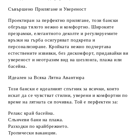
Съвършено Прилягане и Увереност
Проектиран за
перфектно прилягане
, този бански
обгръща тялото нежно и комфортно. Широките
презрамки, елегантното деколте и регулируемите
връзки на гърба осигуряват подкрепа и
персонализиране. Кройката нежно подчертава
естествените извивки, без дискомфорт, придавайки ви
увереност и неотразим вид
на шезлонга, плажа или
басейна.
Идеален за Всяка Лятна Авантюра
Този бански е идеалният спътник за всички, които
искат да се чувстват стилни, уверени и комфортни по
време на лятната си почивка. Той е перфектен за:
Релакс край басейна.
Слънчеви бани на плажа.
Разходки по крайбрежието.
Тропически ваканции.