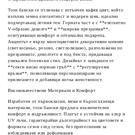
Този бански се отличава с
изтънчен кафяв цвят
, който
излъчва земна елегантност и модерен шик, идеално
подчертаващ летния тен. Горната част е с **елегантно
V-образно деколте** и **широки презрамки**,
осигуряващи комфорт и оптимална подкрепа.
Акцентът е върху
многоцветните декоративни шевове
(светлосиньо, розово, светлолилаво), разположени по
презрамките, деколтето и под бюста, придаващи
уникален бохемски стил. Дизайнът е завършен от
**секси ниско изрязан гръб** с **регулируеми
връзки**, позволяващи персонализиране на
прилягането и добавящи нотка женственост.
Висококачествени Материали и Комфорт
Изработен от
първокласни, меки и бързосъхнещи
материали
, този бански предлага изключителен
комфорт и издръжливост. Платът е
устойчив на хлор и
UV лъчи
, гарантирайки дълготрайност на цветовете и
формата сезон след сезон, без притеснения за
избледняване или деформация.