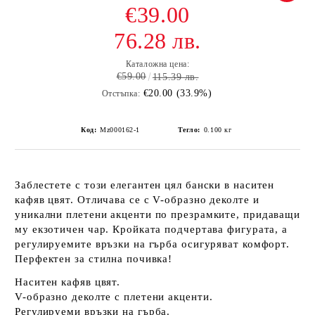
€39.00
76.28 лв.
Каталожна цена:
€59.00
115.39 лв.
€20.00 (33.9%)
Отстъпка:
Код:
Mz000162-1
Тегло:
0.100
кг
Заблестете с този
елегантен цял бански
в наситен
кафяв цвят. Отличава се с
V-образно деколте
и
уникални плетени акценти
по презрамките, придаващи
му екзотичен чар. Кройката подчертава фигурата, а
регулируемите връзки на гърба осигуряват комфорт.
Перфектен за стилна почивка!
Наситен кафяв цвят
.
V-образно деколте
с плетени акценти.
Регулируеми връзки
на гърба.