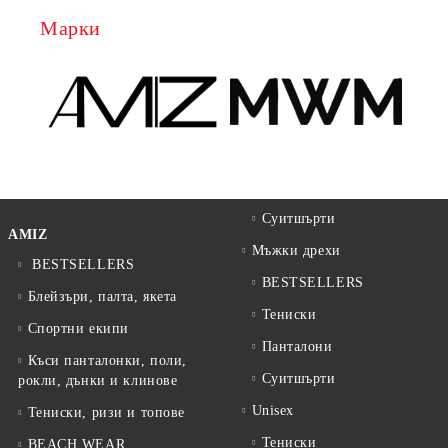
Марки
Суитшърти
AMIZ
Мъжки дрехи
BESTSELLERS
BESTSELLERS
Блейзъри, палта, якета
Тениски
Спортни екипи
Панталони
Къси панталонки, поли,
Суитшърти
рокли, дънки и клинове
Unisex
Тениски, ризи и топове
Тениски
BEACH WEAR