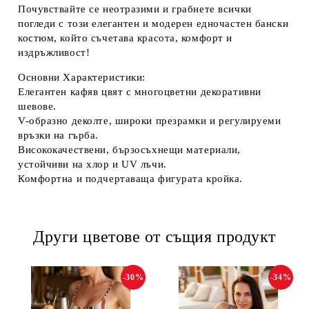
Почувствайте се неотразими и грабнете всички
погледи с този елегантен и модерен едночастен бански
костюм, който съчетава красота, комфорт и
издръжливост!
Основни Характеристики:
Елегантен кафяв цвят
с многоцветни декоративни
шевове.
V-образно деколте
,
широки презрамки
и
регулируеми
връзки на гърба
.
Висококачествени, бързосъхнещи материали
,
устойчиви на хлор и UV лъчи.
Комфортна и подчертаваща фигурата кройка.
Други цветове от същия продукт
-30%
-34%