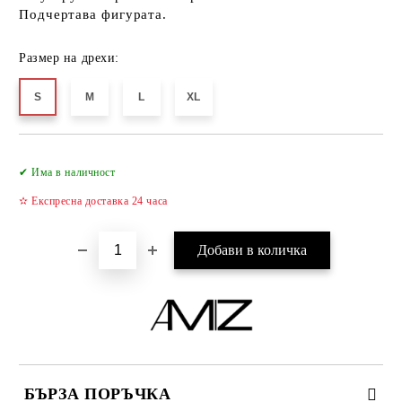
Подчертава фигурата.
Размер на дрехи:
S
M
L
XL
Добави в желани
✔ Има в наличност
✫ Експресна доставка 24 часа
БЪРЗА ПОРЪЧКА