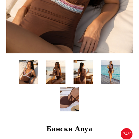
Бански Anya
-34%