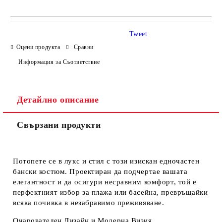
САМО ПОПЪЛНЕТЕ 2 ПОЛЕТА
Tweet
Оцени продукта
Сравни
Информация за Съответствие
Съгласен съм с
Политиката за лични данни
Ние ще се свържем с вас в рамките на работния ден.
Детайлно описание
Свързани продукти
Потопете се в лукс и стил с този изискан
едночастен
бански костюм
. Проектиран да подчертае вашата
елегантност и да осигури несравним комфорт, той е
перфектният избор за плажа или басейна, превръщайки
всяка почивка в незабравимо преживяване.
Очарователен Дизайн и Модерна Визия