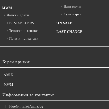
Панталони
MWM
Суитшърти
Дамски дрехи
BESTSELLERS
ON SALE
Тениски и топове
LAST CHANCE
Поли и панталони
Бързи връзки:
AMIZ
MWM
Информация за контакти:
Имейл:
info@amiz.bg