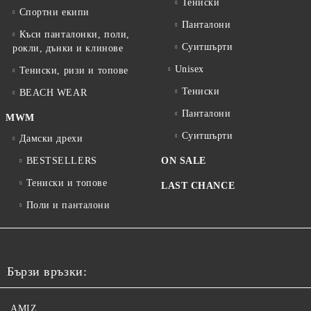
Тениски
Спортни екипи
Панталони
Къси панталонки, поли,
Суитшърти
рокли, дънки и клинове
Unisex
Тениски, ризи и топове
Тениски
BEACH WEAR
Панталони
MWM
Суитшърти
Дамски дрехи
BESTSELLERS
ON SALE
Тениски и топове
LAST CHANCE
Поли и панталони
Бързи връзки:
AMIZ