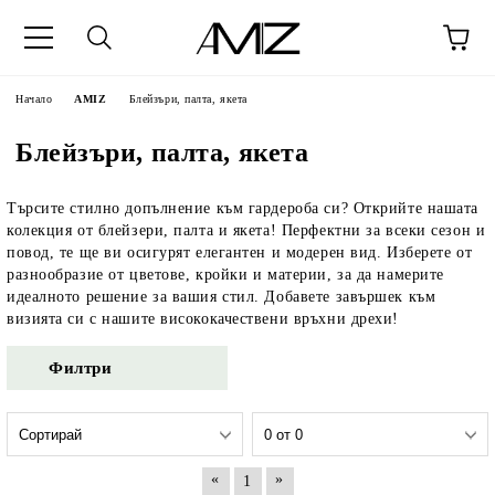
Начало
AMIZ
Блейзъри, палта, якета
Блейзъри, палта, якета
Търсите стилно допълнение към гардероба си? Открийте нашата
колекция от блейзери, палта и якета! Перфектни за всеки сезон и
повод, те ще ви осигурят елегантен и модерен вид. Изберете от
разнообразие от цветове, кройки и материи, за да намерите
идеалното решение за вашия стил. Добавете завършек към
визията си с нашите висококачествени връхни дрехи!
Филтри
«
»
1