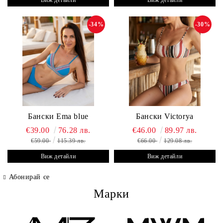
Виж детайли
Виж детайли
-34%
-30%
Бански Ema blue
Бански Victorya
€39.00
76.28 лв.
€46.00
89.97 лв.
€59.00
115.39 лв.
€66.00
129.08 лв.
Виж детайли
Виж детайли
Абонирай се
Марки