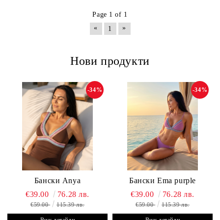
Page 1 of 1
«
»
1
Нови продукти
-34%
-34%
Бански Anya
Бански Ema purple
€39.00
76.28 лв.
€39.00
76.28 лв.
€59.00
115.39 лв.
€59.00
115.39 лв.