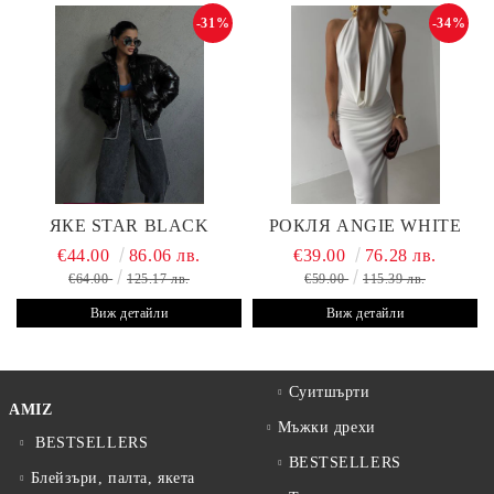
-31%
-34%
ЯКЕ STAR BLACK
РОКЛЯ ANGIE WHITE
€44.00
86.06 лв.
€39.00
76.28 лв.
€64.00
125.17 лв.
€59.00
115.39 лв.
Виж детайли
Виж детайли
Суитшърти
AMIZ
Мъжки дрехи
BESTSELLERS
BESTSELLERS
Блейзъри, палта, якета