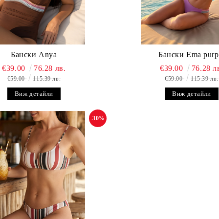
Бански Anya
Бански Ema purp
€39.00
76.28 лв.
€39.00
76.28 л
€59.00
115.39 лв.
€59.00
115.39 лв.
Виж детайли
Виж детайли
-30%