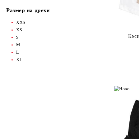
Размер на дрехи
XXS
XS
Къс
S
M
L
XL