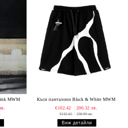
 pink MWM
Къси панталони Black & White MWM
лв.
€102.42
200.32 лв.
.
€132.42
258.99 лв.
Виж детайли