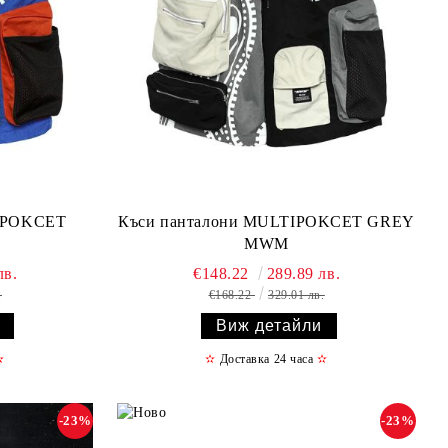
TIPOKCET
Къси панталони MULTIPOKCET GREY
MWM
лв.
€148.22
289.89 лв.
.
€168.22
329.01 лв.
Виж детайли
✫
✫
Доставка 24 часа
✫
-23%
-23%