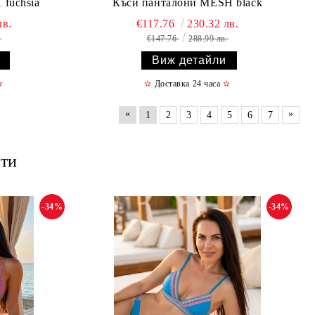
fuchsia
Къси панталони MESH black
лв.
€117.76
230.32 лв.
.
€147.76
288.99 лв.
Виж детайли
✫
✫
Доставка 24 часа
✫
«
»
1
2
3
4
5
6
7
ти
-34%
-34%