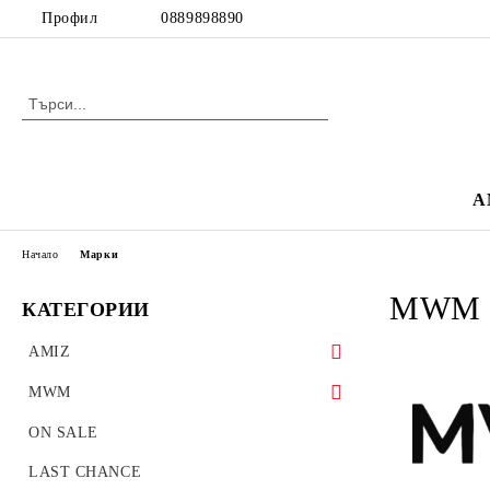
Профил
0889898890
A
Начало
Марки
MWM
КАТЕГОРИИ
AMIZ
BESTSELLERS
MWM
Блейзъри, палта, якета
Дамски дрехи
ON SALE
Спортни екипи
BESTSELLERS
LAST CHANCE
Мъжки дрехи