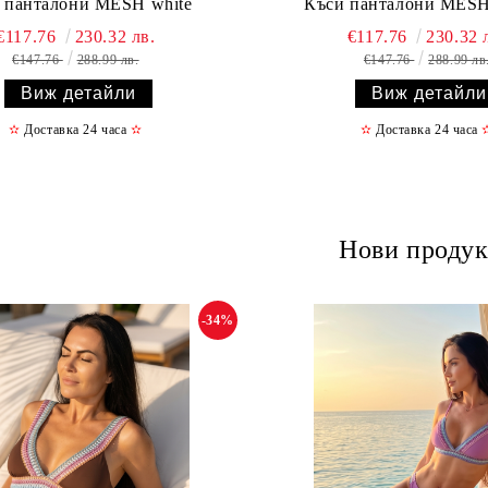
 панталони MESH white
Къси панталони MESH 
€117.76
230.32 лв.
€117.76
230.32 
€147.76
288.99 лв.
€147.76
288.99 лв
Виж детайли
Виж детайли
✫
Доставка 24 часа
✫
✫
Доставка 24 часа
Нови продук
-34%