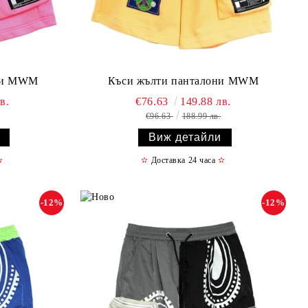
они MWM
Къси жълти панталони MWM
в.
€76.63
149.88 лв.
€96.63
188.99 лв.
Виж детайли
✫
✫
Доставка 24 часа
✫
-12%
-12%