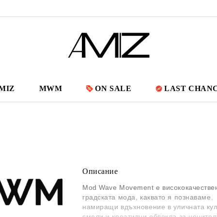
MIZ
MWM
ON SALE
LAST CHAN
Описание
Mod Wave Movement е висококачестве
градската мода, каквато я познаваме.
намиращи вдъхновение в уличната кул
смели и креативни облекла за ценител