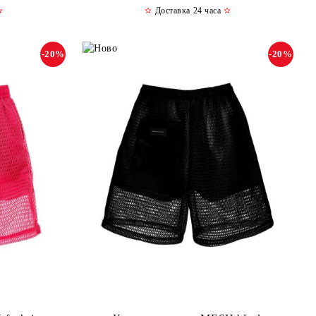
✫
✫
Доставка 24 часа
✫
-20%
-20%