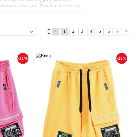
митирани колекции. Печели престижни
еждународен бранд на 2022 година” на
вители на бранда за България - Меги
«
»
1
2
3
4
5
6
7
-21%
-21%