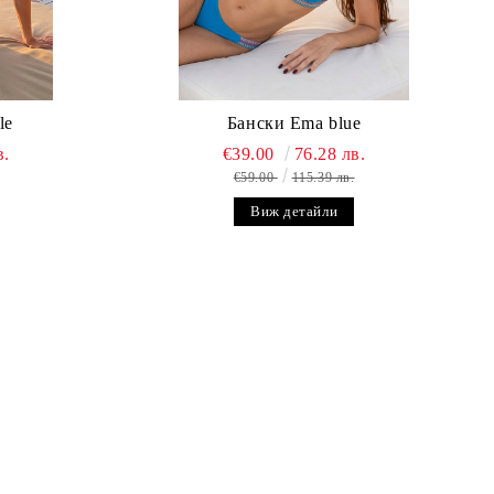
le
Бански Ema blue
в.
€39.00
76.28 лв.
€59.00
115.39 лв.
Виж детайли