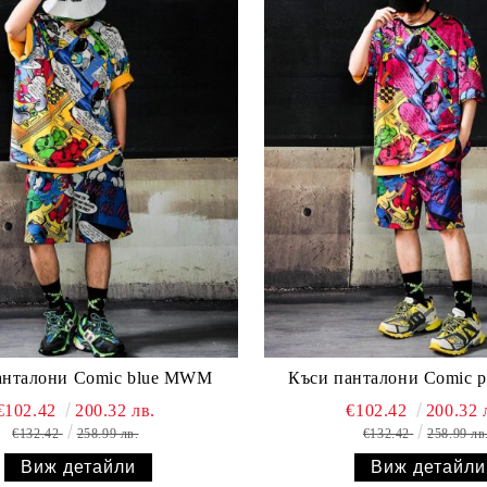
анталони Comic blue MWM
Къси панталони Comic
€102.42
200.32 лв.
€102.42
200.32 
€132.42
258.99 лв.
€132.42
258.99 лв
Виж детайли
Виж детайли