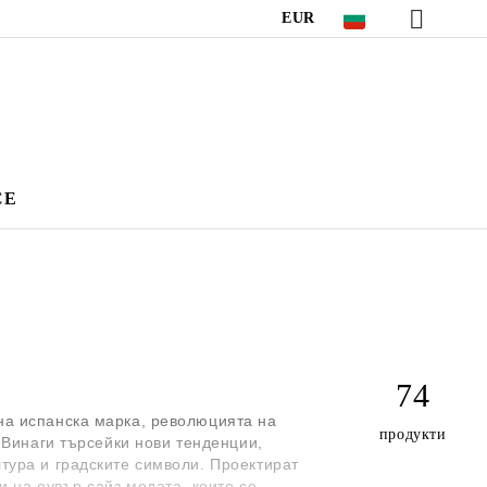
EUR
CE
74
на испанска марка, революцията на
продукти
 Винаги търсейки нови тенденции,
тура и градските символи. Проектират
и на оувър сайз модата, които се