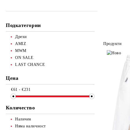
Къси панталонки, поли, рокли, дънки
Тениски и топове
BESTSELLERS
Unisex
и клинове
Поли и панталони
Тениски
Тениски
Тениски, ризи и топове
Подкатегории
Суитшърти
Панталони
Панталони
BEACH WEAR
Дрехи
Суитшърти
Суитшърти
AMIZ
Продукти
MWM
ON SALE
LAST CHANCE
Цена
€61 - €231
Количество
Наличен
Няма наличност