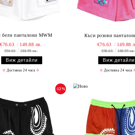
и бели панталони MWM
Къси розови пантал
€76.63
149.88 лв.
€76.63
149.88 л
€96.63
188.99 лв.
€96.63
188.99 лв.
Виж детайли
Виж детайли
✫
Доставка 24 часа
✫
✫
Доставка 24 часа
-12%