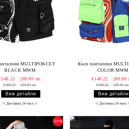
панталони MULTIPOKCET
Къси панталони MUL
BLACK MWM
COLOR MWM
АМИЗ 17 ЕООД
mwm.offbg@gmail.com
€148.22
289.89 лв.
€148.22
289.89 
€168.22
329.01 лв.
€168.22
329.01 лв
Виж детайли
Виж детайли
✫
Доставка 24 часа
✫
✫
Доставка 24 часа
-23%