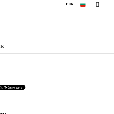
EUR
CE
ти