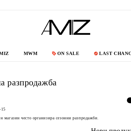
MIZ
MWM
ON SALE
LAST CHAN
а разпродажба
-15
н магазин често организира сезонни разпродажби.
Нови продук