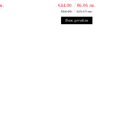
в.
€44.00
86.06 лв.
€64.00
125.17 лв.
Виж детайли