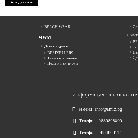
Виж детайли
BEACH WEAR
Су
Мъжк
MWM
BE
Дамски дрехи
Те
Па
BESTSELLERS
Су
Тениски и топове
Поли и панталони
Информация за контакти:
Имейл:
info@amiz.bg
Телефон:
0889898890
Телефон:
0884863114