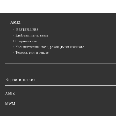
AMIZ
BESTSELLERS
Блейзъри, палта, якета
Спортни екипи
Къси панталонки, поли, рокли, дънки и клинове
Тениски, ризи и топове
Бързи връзки:
AMIZ
MWM