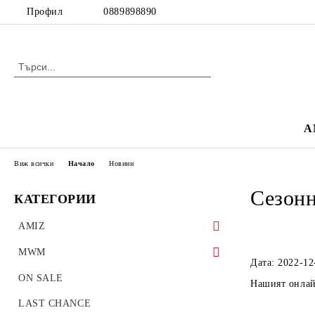
Профил
0889898890
A
Виж всички
Начало
Новини
Сезонн
КАТЕГОРИИ
AMIZ
BESTSELLERS
MWM
Дата: 2022-12
Блейзъри, палта, якета
Дамски дрехи
ON SALE
Нашият онлай
Спортни екипи
BESTSELLERS
LAST CHANCE
Мъжки дрехи