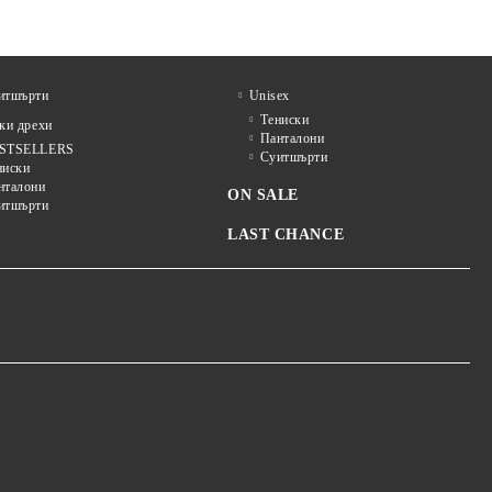
итшърти
Unisex
Тениски
и дрехи
Панталони
STSELLERS
Суитшърти
ниски
нталони
ON SALE
итшърти
LAST CHANCE