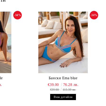
-34%
-34%
le
Бански Ema blue
в.
€39.00
76.28 лв.
€59.00
115.39 лв.
Виж детайли