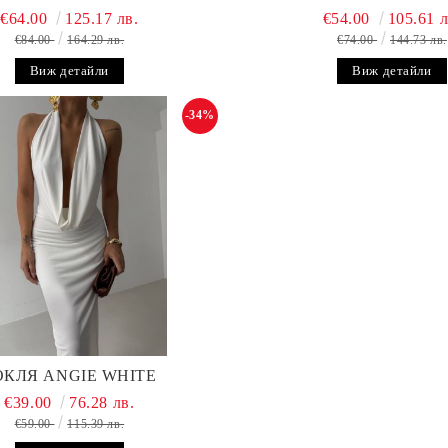
€64.00
125.17 лв.
€54.00
105.61 л
€84.00
164.29 лв.
€74.00
144.73 лв.
Виж детайли
Виж детайли
-34%
ОКЛЯ ANGIE WHITE
€39.00
76.28 лв.
€59.00
115.39 лв.