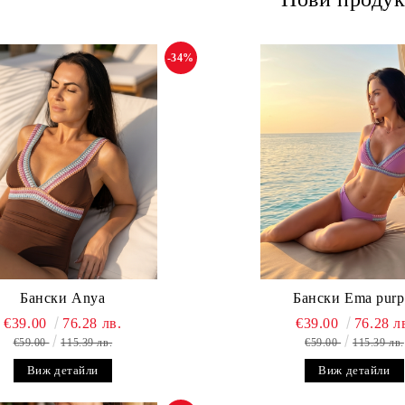
-34%
Бански Anya
Бански Ema purp
€39.00
76.28 лв.
€39.00
76.28 л
€59.00
115.39 лв.
€59.00
115.39 лв.
Виж детайли
Виж детайли