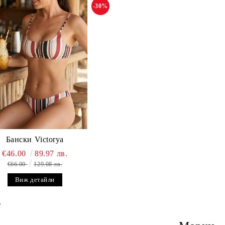
-30%
Бански Victorya
€46.00
89.97 лв.
€66.00
129.08 лв.
Виж детайли
е