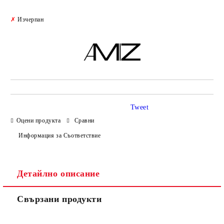
Добави в желани
✗
Изчерпан
Tweet
Оцени продукта
Сравни
Информация за Съответствие
Детайлно описание
Свързани продукти