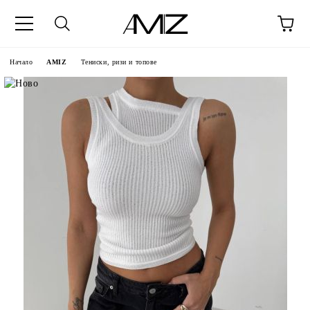
Начало
AMIZ
Тениски, ризи и топове