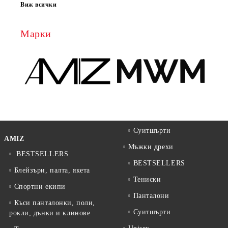
Виж всички
Марки
Суитшърти
AMIZ
Мъжки дрехи
BESTSELLERS
BESTSELLERS
Блейзъри, палта, якета
Тениски
Спортни екипи
Панталони
Къси панталонки, поли,
Суитшърти
рокли, дънки и клинове