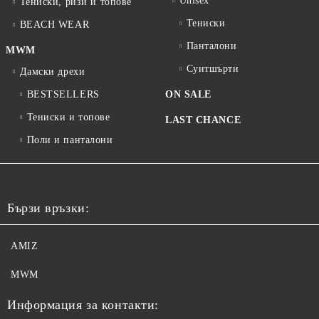
Unisex
Тениски, ризи и топове
Тениски
BEACH WEAR
Панталони
MWM
Суитшърти
Дамски дрехи
BESTSELLERS
ON SALE
Тениски и топове
LAST CHANCE
Поли и панталони
Бързи връзки:
AMIZ
MWM
Информация за контакти: