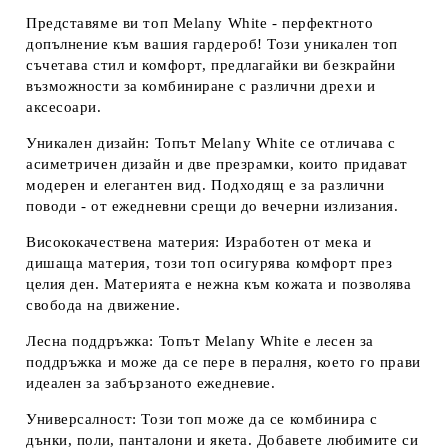
Представяме ви топ Melany White - перфектното
допълнение към вашия гардероб! Този уникален топ
съчетава стил и комфорт, предлагайки ви безкрайни
възможности за комбиниране с различни дрехи и
аксесоари.
Уникален дизайн
: Топът Melany White се отличава с
асиметричен дизайн и две презрамки, които придават
модерен и елегантен вид. Подходящ е за различни
поводи - от ежедневни срещи до вечерни излизания.
Висококачествена материя
: Изработен от мека и
дишаща материя, този топ осигурява комфорт през
целия ден. Материята е нежна към кожата и позволява
свобода на движение.
Лесна поддръжка
: Топът Melany White е лесен за
поддръжка и може да се пере в пералня, което го прави
идеален за забързаното ежедневие.
Универсалност
: Този топ може да се комбинира с
дънки, поли, панталони и якета. Добавете любимите си