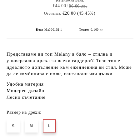
Каталожна цена:
€44.00
86.06 лв.
€20.00 (45.45%)
Отстъпка:
Код:
Mz000102-1
Тегло:
0.100
кг
Представяме ви топ Melany в бяло –
стилна и
универсална дреха
за всеки гардероб! Този топ е
идеалното допълнение към ежедневния ви стил. Може
да се комбинира с поли, панталони или дънки.
Удобна материя
Модерен дизайн
Лесно съчетание
Размер на дрехи:
S
M
L