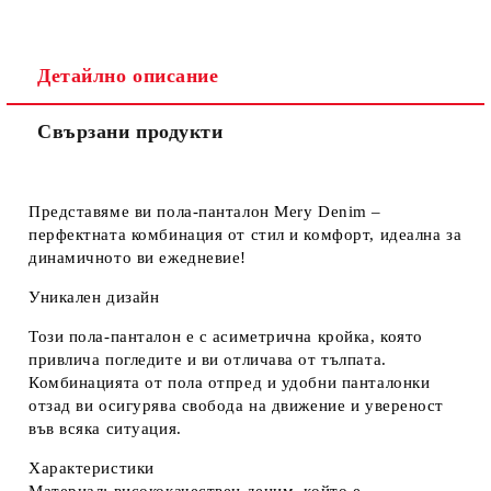
Съгласен съм с
Политиката за лични данни
Ние ще се свържем с вас в рамките на работния ден.
Детайлно описание
Свързани продукти
Представяме ви пола-панталон Mery Denim –
перфектната комбинация от стил и комфорт, идеална за
динамичното ви ежедневие!
Уникален дизайн
Този пола-панталон е с
асиметрична кройка
, която
привлича погледите и ви отличава от тълпата.
Комбинацията от пола отпред и удобни панталонки
отзад ви осигурява свобода на движение и увереност
във всяка ситуация.
Характеристики