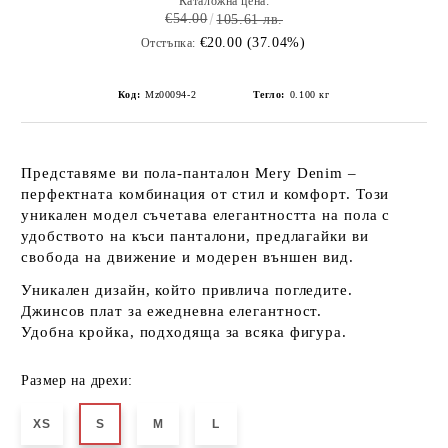
Каталожна цена:
€54.00
105.61 лв.
€20.00 (37.04%)
Отстъпка:
Код:
Mz00094-2
Тегло:
0.100
кг
Представяме ви
пола-панталон Mery Denim
–
перфектната комбинация от стил и комфорт. Този
уникален модел съчетава елегантността на пола с
удобството на къси панталони, предлагайки ви
свобода на движение и модерен външен вид.
Уникален дизайн
, който привлича погледите.
Джинсов плат
за ежедневна елегантност.
Удобна кройка
, подходяща за всяка фигура.
Размер на дрехи:
XS
S
M
L