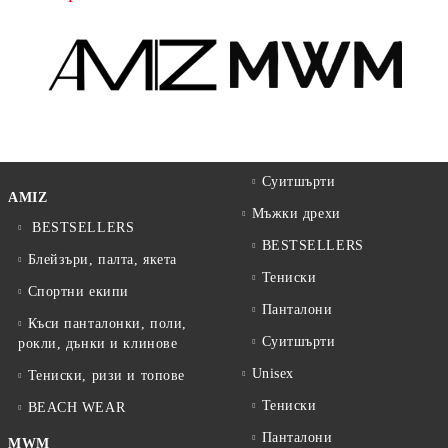
Суитшърти
AMIZ
Мъжки дрехи
BESTSELLERS
BESTSELLERS
Блейзъри, палта, якета
Тениски
Спортни екипи
Панталони
Къси панталонки, поли,
Суитшърти
рокли, дънки и клинове
Unisex
Тениски, ризи и топове
Тениски
BEACH WEAR
Панталони
MWM