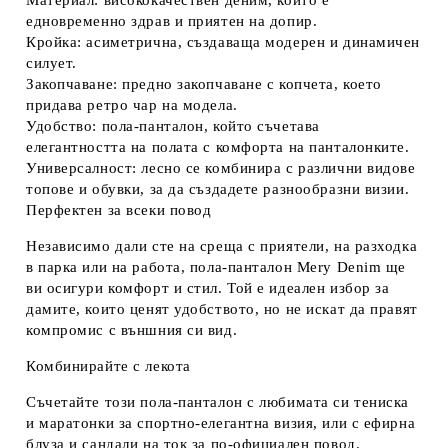
Материал:
висококачествен деним, който е
едновременно здрав и приятен на допир.
Кройка:
асиметрична, създаваща модерен и динамичен
силует.
Закопчаване:
предно закопчаване с копчета, което
придава ретро чар на модела.
Удобство:
пола-панталон, който съчетава
елегантността на полата с комфорта на панталонките.
Универсалност:
лесно се комбинира с различни видове
топове и обувки, за да създадете разнообразни визии.
Перфектен за всеки повод
Независимо дали сте на среща с приятели, на разходка
в парка или на работа, пола-панталон Mery Denim ще
ви осигури комфорт и стил. Той е идеален избор за
дамите, които ценят удобството, но не искат да правят
компромис с външния си вид.
Комбинирайте с лекота
Съчетайте този пола-панталон с любимата си тениска
и маратонки за спортно-елегантна визия, или с ефирна
блуза и сандали на ток за по-официален повод.