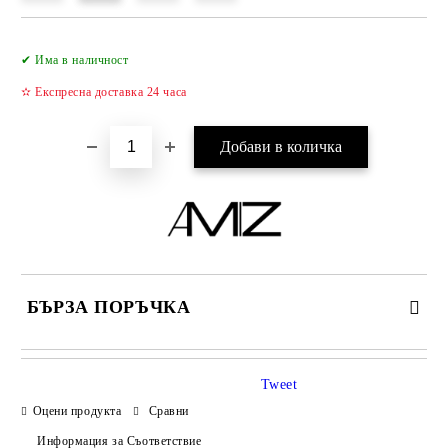
Добави в желани
✔ Има в наличност
✫ Експресна доставка 24 часа
БЪРЗА ПОРЪЧКА
САМО ПОПЪЛНЕТЕ 2 ПОЛЕТА
Tweet
Оцени продукта
Сравни
Информация за Съответствие