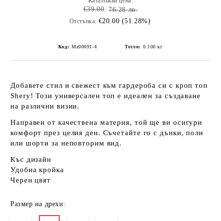
Каталожна цена:
€39.00
76.28 лв.
€20.00 (51.28%)
Отстъпка:
Код:
Mz00091-4
Тегло:
0.100
кг
Добавете стил и свежест към гардероба си с
кроп топ
Shery
! Този универсален топ е идеален за създаване
на различни визии.
Направен от
качествена материя
, той ще ви осигури
комфорт през целия ден. Съчетайте го с дънки, поли
или шорти за неповторим вид.
Къс дизайн
Удобна кройка
Черен цвят
Размер на дрехи: