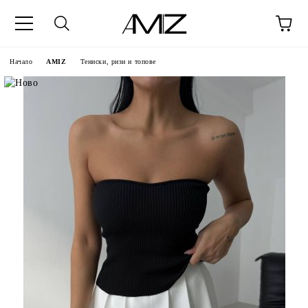
Начало
AMIZ
Тениски, ризи и топове