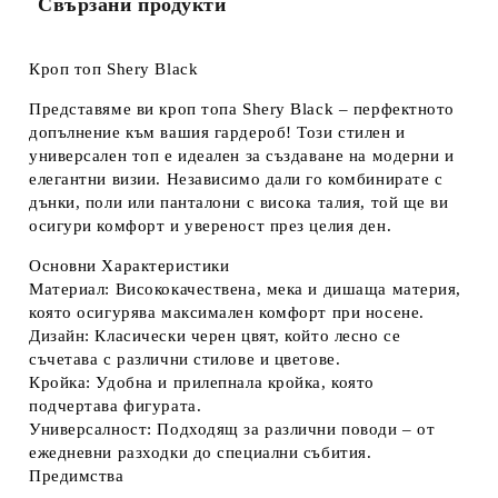
Свързани продукти
Кроп топ Shery Black
Представяме ви кроп топа Shery Black – перфектното
допълнение към вашия гардероб! Този стилен и
универсален топ е идеален за създаване на модерни и
елегантни визии. Независимо дали го комбинирате с
дънки, поли или панталони с висока талия, той ще ви
осигури комфорт и увереност през целия ден.
Основни Характеристики
Материал:
Висококачествена, мека и дишаща материя,
която осигурява максимален комфорт при носене.
Дизайн:
Класически черен цвят, който лесно се
съчетава с различни стилове и цветове.
Кройка:
Удобна и прилепнала кройка, която
подчертава фигурата.
Универсалност:
Подходящ за различни поводи – от
ежедневни разходки до специални събития.
Предимства