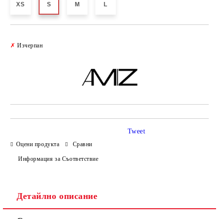
XS
S
M
L
Добави в желани
✗
Изчерпан
Tweet
Оцени продукта
Сравни
Информация за Съответствие
Детайлно описание