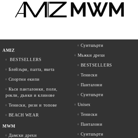
Суитшърти
AMIZ
Мъжки дрехи
BESTSELLERS
BESTSELLERS
Блейзъри, палта, якета
Тениски
Спортни екипи
Панталони
Къси панталонки, поли,
Суитшърти
рокли, дънки и клинове
Unisex
Тениски, ризи и топове
Тениски
BEACH WEAR
Панталони
MWM
Суитшърти
Дамски дрехи