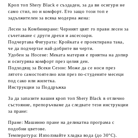
Кроп топ Shery Black е създаден, за да ви осигури не
само стил, но и комфорт. Ето защо този топ е
задължителен за всяка модерна жена:
Лесен за Комбиниране:
Черният цвят го прави лесен за
съчетаване с други дрехи и аксесоари.
Подчертава Фигурата:
Кройката е проектирана така,
че да подчертае най-добрите ви черти.
Удобен за Носене:
Меката материя е приятна на допир
и осигурява комфорт през целия ден.
Подходящ за Всеки Сезон:
Може да се носи през
лятото самостоятелно или през по-студените месеци
под сако или жилетка.
Инструкции за Поддръжка
За да запазите вашия кроп топ Shery Black в отлично
състояние, препоръчваме да следвате тези инструкции
за пране:
Пране:
Машинно пране на деликатна програма с
подобни цветове.
Температура:
Използвайте хладка вода (до 30°C).