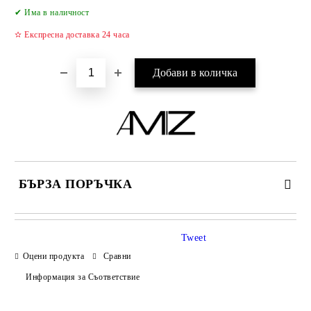
Добави в желани
✔ Има в наличност
✫ Експресна доставка 24 часа
БЪРЗА ПОРЪЧКА
САМО ПОПЪЛНЕТЕ 2 ПОЛЕТА
Tweet
Оцени продукта
Сравни
Информация за Съответствие
Съгласен съм с
Политиката за лични данни