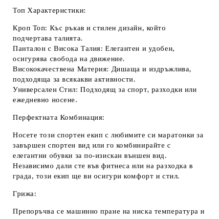
Топ Характеристики:
Кроп Топ:
Къс ръкав и стилен дизайн, който
подчертава талията.
Панталон с Висока Талия:
Елегантен и удобен,
осигурява свобода на движение.
Висококачествена Материя:
Дишаща и издръжлива,
подходяща за всякакви активности.
Универсален Стил:
Подходящ за спорт, разходки или
ежедневно носене.
Перфектната Комбинация:
Носете този спортен екип с любимите си маратонки за
завършен спортен вид или го комбинирайте с
елегантни обувки за по-изискан външен вид.
Независимо дали сте във фитнеса или на разходка в
града, този екип ще ви осигури комфорт и стил.
Грижа:
Препоръчва се машинно пране на ниска температура и