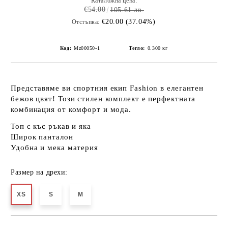
Каталожна цена:
€54.00
105.61 лв.
€20.00 (37.04%)
Отстъпка:
Код:
Mz00050-1
Тегло:
0.300
кг
Представяме ви спортния екип Fashion в елегантен
бежов цвят! Този стилен комплект е перфектната
комбинация от комфорт и мода.
Топ с къс ръкав и яка
Широк панталон
Удобна и мека материя
Размер на дрехи:
XS
S
M