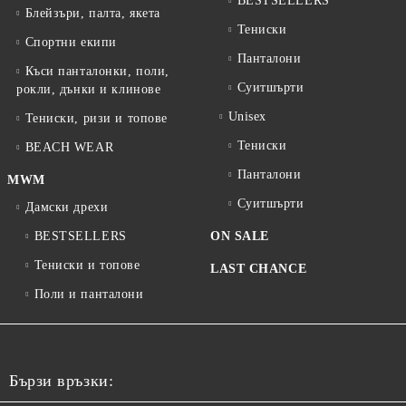
BESTSELLERS
Блейзъри, палта, якета
Тениски
Спортни екипи
Панталони
Къси панталонки, поли,
Суитшърти
рокли, дънки и клинове
Unisex
Тениски, ризи и топове
Тениски
BEACH WEAR
Панталони
MWM
Суитшърти
Дамски дрехи
BESTSELLERS
ON SALE
Тениски и топове
LAST CHANCE
Поли и панталони
Бързи връзки: