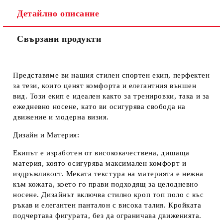
Ние ще се свържем с вас в рамките на работния ден.
Детайлно описание
Свързани продукти
Представяме ви нашия
стилен спортен екип
, перфектен
за тези, които ценят комфорта и елегантния външен
вид. Този екип е идеален както за тренировки, така и за
ежедневно носене, като ви осигурява свобода на
движение и модерна визия.
Дизайн и Материя:
Екипът е изработен от висококачествена, дишаща
материя, която осигурява максимален комфорт и
издръжливост. Меката текстура на материята е нежна
към кожата, което го прави подходящ за целодневно
носене. Дизайнът включва стилно кроп топ поло с къс
ръкав и елегантен панталон с висока талия. Кройката
подчертава фигурата, без да ограничава движенията.