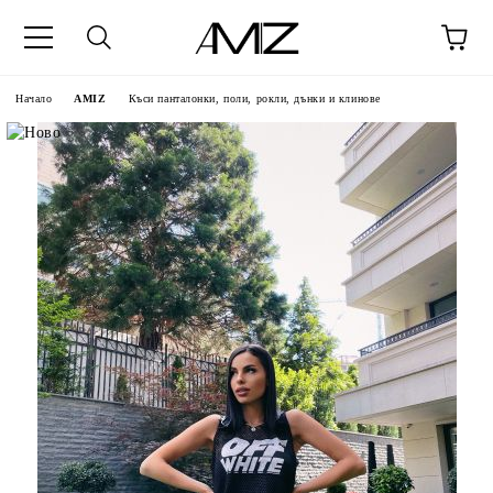
Начало
AMIZ
Къси панталонки, поли, рокли, дънки и клинове