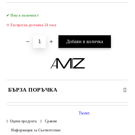
Добави в желани
✔ Има в наличност
✫ Експресна доставка 24 часа
БЪРЗА ПОРЪЧКА
САМО ПОПЪЛНЕТЕ 2 ПОЛЕТА
Tweet
Оцени продукта
Сравни
Информация за Съответствие