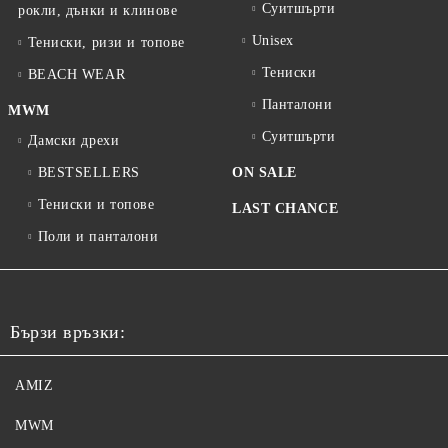
Суитшърти
рокли, дънки и клинове
Unisex
Тениски, ризи и топове
Тениски
BEACH WEAR
Панталони
MWM
Суитшърти
Дамски дрехи
BESTSELLERS
ON SALE
Тениски и топове
LAST CHANCE
Поли и панталони
Бързи връзки:
AMIZ
MWM