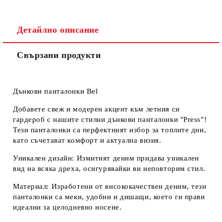
Съгласен съм с
Политиката за лични данни
Ние ще се свържем с вас в рамките на работния ден.
Детайлно описание
Свързани продукти
Дънкови панталонки Bel
Добавете свеж и модерен акцент към летния си
гардероб с нашите стилни дънкови панталонки "Press"!
Тези панталонки са перфектният избор за топлите дни,
като съчетават комфорт и актуална визия.
Уникален дизайн:
Измитият деним придава уникален
вид на всяка дреха, осигурявайки ви неповторим стил.
Материал:
Изработени от висококачествен деним, тези
панталонки са меки, удобни и дишащи, което ги прави
идеални за целодневно носене.