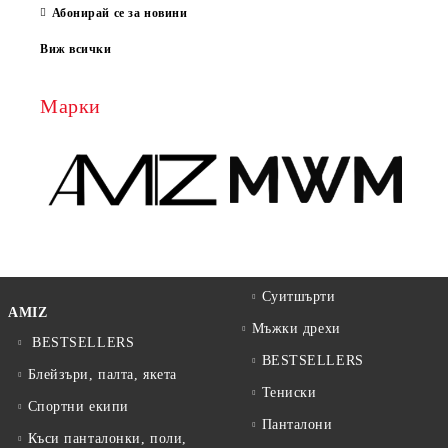
Абонирай се за новини
Виж всички
Марки
Суитшърти
AMIZ
Мъжки дрехи
BESTSELLERS
BESTSELLERS
Блейзъри, палта, якета
Тениски
Спортни екипи
Панталони
Къси панталонки, поли,