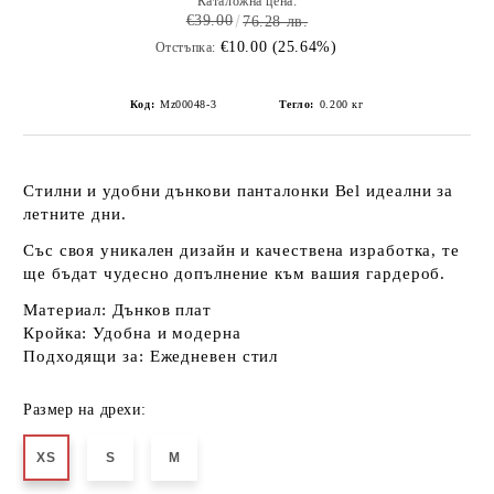
Каталожна цена:
€39.00
76.28 лв.
€10.00 (25.64%)
Отстъпка:
Код:
Mz00048-3
Тегло:
0.200
кг
Стилни и удобни
дънкови панталонки
Bel идеални за
летните дни.
Със своя уникален дизайн и
качествена изработка
, те
ще бъдат чудесно допълнение към вашия гардероб.
Материал:
Дънков плат
Кройка:
Удобна и модерна
Подходящи за:
Ежедневен стил
Размер на дрехи:
XS
S
M