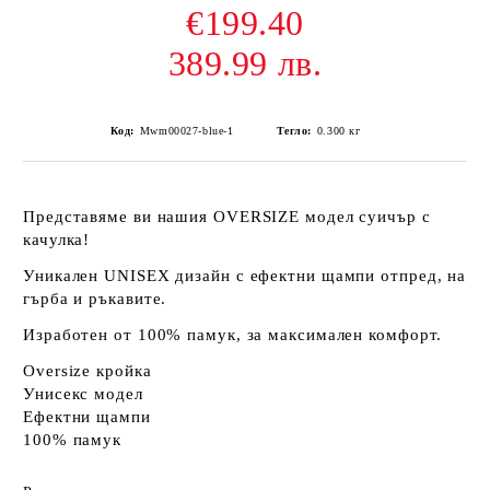
€199.40
389.99 лв.
Код:
Mwm00027-blue-1
Тегло:
0.300
кг
Представяме ви нашия
OVERSIZE
модел суичър с
качулка!
Уникален
UNISEX
дизайн с ефектни щампи отпред, на
гърба и ръкавите.
Изработен от
100% памук
, за максимален комфорт.
Oversize кройка
Унисекс модел
Ефектни щампи
100% памук