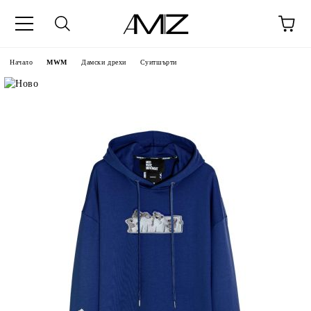
Начало
MWM
Дамски дрехи
Суитшърти