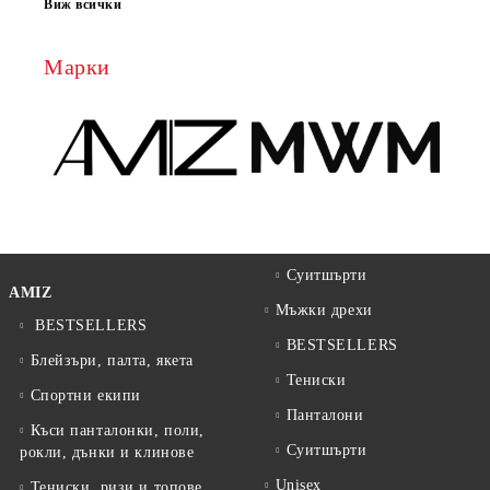
Виж всички
Марки
Суитшърти
AMIZ
Мъжки дрехи
BESTSELLERS
BESTSELLERS
Блейзъри, палта, якета
Тениски
Спортни екипи
Панталони
Къси панталонки, поли,
Суитшърти
рокли, дънки и клинове
Unisex
Тениски, ризи и топове