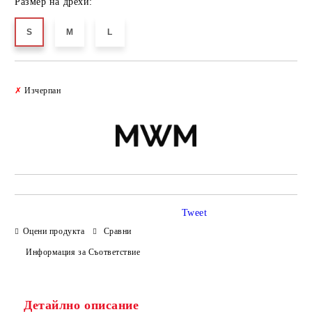
Размер на дрехи:
S
M
L
Добави в желани
✗
Изчерпан
Tweet
Оцени продукта
Сравни
Информация за Съответствие
Детайлно описание