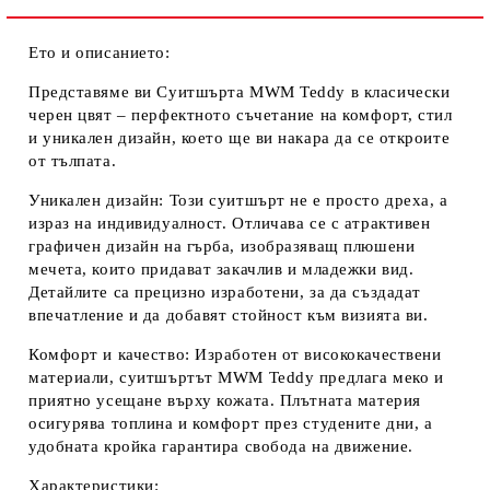
Ето и описанието:
Представяме ви Суитшърта MWM Teddy в класически
черен цвят
– перфектното съчетание на комфорт, стил
и уникален дизайн, което ще ви накара да се откроите
от тълпата.
Уникален дизайн:
Този суитшърт не е просто дреха, а
израз на индивидуалност. Отличава се с атрактивен
графичен дизайн на гърба, изобразяващ плюшени
мечета, които придават закачлив и младежки вид.
Детайлите са прецизно изработени, за да създадат
впечатление и да добавят стойност към визията ви.
Комфорт и качество:
Изработен от висококачествени
материали, суитшъртът MWM Teddy предлага меко и
приятно усещане върху кожата. Плътната материя
осигурява топлина и комфорт през студените дни, а
удобната кройка гарантира свобода на движение.
Характеристики: