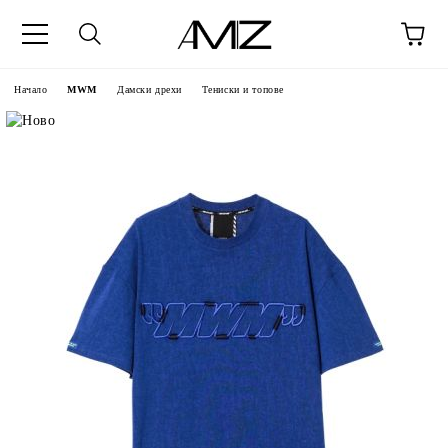
Начало
MWM
Дамски дрехи
Тениски и топове