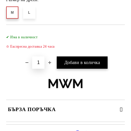
M
L
Добави в желани
✔ Има в наличност
✫ Експресна доставка 24 часа
БЪРЗА ПОРЪЧКА
САМО ПОПЪЛНЕТЕ 2 ПОЛЕТА