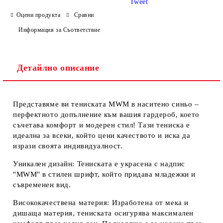
Tweet
Оцени продукта
Сравни
Информация за Съответствие
Съгласен съм с
Политиката за лични данни
Ние ще се свържем с вас в рамките на работния ден.
Детайлно описание
Представяме ви тениската MWM в наситено синьо –
перфектното допълнение към вашия гардероб, което
съчетава комфорт и модерен стил! Тази тениска е
идеална за всеки, който цени качеството и иска да
изрази своята индивидуалност.
Уникален дизайн:
Тениската е украсена с надпис
"MWM" в стилен шрифт, който придава младежки и
съвременен вид.
Висококачествена материя:
Изработена от мека и
дишаща материя, тениската осигурява максимален