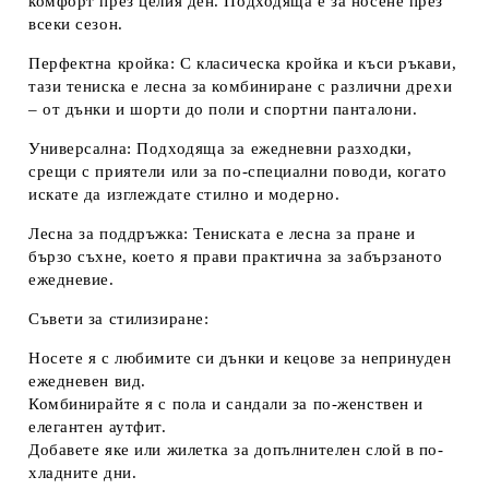
комфорт през целия ден. Подходяща е за носене през
всеки сезон.
Перфектна кройка:
С класическа кройка и къси ръкави,
тази тениска е лесна за комбиниране с различни дрехи
– от дънки и шорти до поли и спортни панталони.
Универсална:
Подходяща за ежедневни разходки,
срещи с приятели или за по-специални поводи, когато
искате да изглеждате стилно и модерно.
Лесна за поддръжка:
Тениската е лесна за пране и
бързо съхне, което я прави практична за забързаното
ежедневие.
Съвети за стилизиране:
Носете я с любимите си дънки и кецове за непринуден
ежедневен вид.
Комбинирайте я с пола и сандали за по-женствен и
елегантен аутфит.
Добавете яке или жилетка за допълнителен слой в по-
хладните дни.