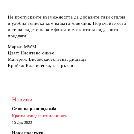
Не пропускайте възможността да добавите тази
стилна
и удобна
тениска към вашата колекция. Поръчайте сега
и се насладете на комфорта и елегантния вид, които
предлага!
Марка:
MWM
Цвят:
Наситено синьо
Материя:
Висококачествена, дишаща
Кройка:
Класическа, къс ръкав
Новини
Сезонна разпродажба
Кратка извадка от новината
15 Дек 2022
Нови продукти