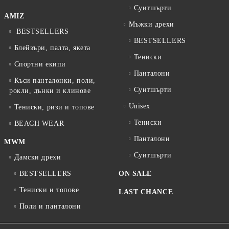
Суитшърти
AMIZ
Мъжки дрехи
BESTSELLERS
BESTSELLERS
Блейзъри, палта, якета
Тениски
Спортни екипи
Панталони
Къси панталонки, поли,
Суитшърти
рокли, дънки и клинове
Unisex
Тениски, ризи и топове
Тениски
BEACH WEAR
Панталони
MWM
Суитшърти
Дамски дрехи
BESTSELLERS
ON SALE
Тениски и топове
LAST CHANCE
Поли и панталони