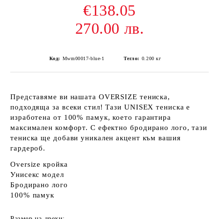
€138.05
270.00 лв.
Код:
Mwm00017-blue-1
Тегло:
0.200
кг
Представяме ви нашата OVERSIZE тениска,
подходяща за всеки стил! Тази UNISEX тениска е
изработена от
100% памук
, което гарантира
максимален комфорт. С ефектно
бродирано лого
, тази
тениска ще добави уникален акцент към вашия
гардероб.
Oversize
кройка
Унисекс
модел
Бродирано
лого
100% памук
Размер на дрехи: