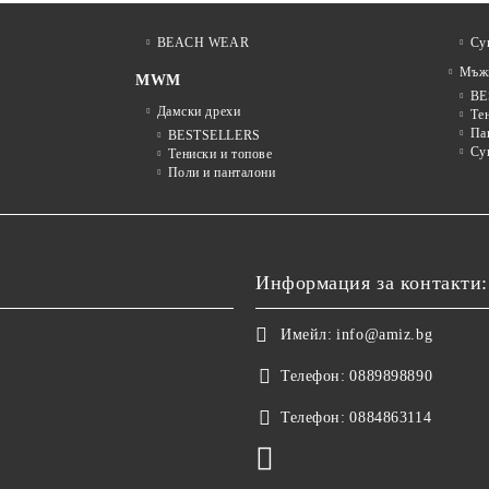
BEACH WEAR
Су
Мъжк
MWM
BE
Дамски дрехи
Те
Па
BESTSELLERS
Су
Тениски и топове
Поли и панталони
Информация за контакти:
Имейл:
info@amiz.bg
Телефон:
0889898890
Телефон:
0884863114