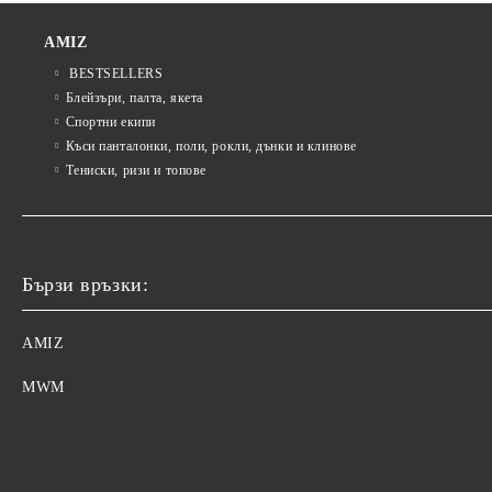
AMIZ
BESTSELLERS
Блейзъри, палта, якета
Спортни екипи
Къси панталонки, поли, рокли, дънки и клинове
Тениски, ризи и топове
Бързи връзки:
AMIZ
MWM