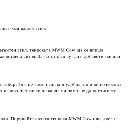
ност към вашия стил.
елегантен стил, тениската MWM Cow ще се впише
женствена визия. За по-стилен аутфит, добавете яке или
избор. Тя е не само стилна и удобна, но и ви позволява
о игривост, тази тениска ще ви помогне да постигнете
стилни. Поръчайте своята тениска MWM Cow още днес и