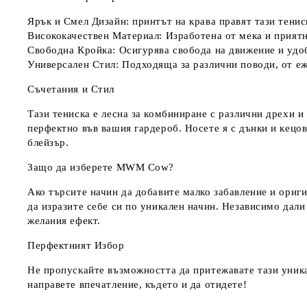
Ярък и Смел Дизайн:
принтът на крава правят тази тенис
Висококачествен Материал:
Изработена от мека и приятн
Свободна Кройка:
Осигурява свобода на движение и удоб
Универсален Стил:
Подходяща за различни поводи, от еж
Съчетания и Стил
Тази тениска е лесна за комбиниране с различни дрехи 
перфектно във вашия гардероб. Носете я с дънки и кецов
блейзър.
Защо да изберете MWM Cow?
Ако търсите начин да добавите малко забавление и ориг
да изразите себе си по уникален начин. Независимо дали
желания ефект.
Перфектният Избор
Не пропускайте възможността да притежавате тази уника
направете впечатление, където и да отидете!