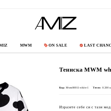
MIZ
MWM
ON SALE
LAST CHAN
Тениска MWM whi
Код:
Mwm00011-white-1
Тегло:
0.200
к
Изразете себе си с тази мо