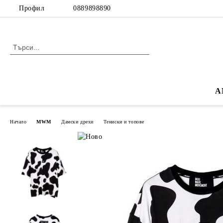
Профил
0889898890
A
Начало
MWM
Дамски дрехи
Тениски и топове