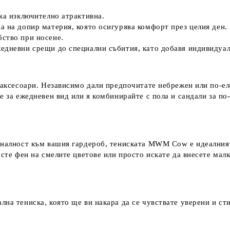
ка изключително атрактивна.
а на допир материя, която осигурява комфорт през целия ден.
ство при носене.
едневни срещи до специални събития, като добавя индивидуал
и аксесоари. Независимо дали предпочитате небрежен или по-
е за ежедневен вид или я комбинирайте с пола и сандали за по-
иналност към вашия гардероб, тениската MWM Cow е идеалният 
 сте фен на смелите цветове или просто искате да внесете малк
лна тениска, която ще ви накара да се чувствате уверени и 