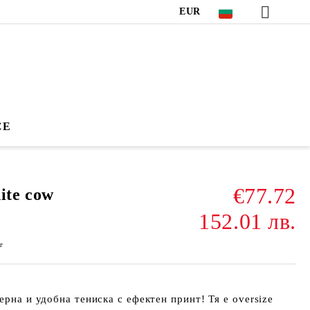
EUR
CE
€77.72
te cow
152.01 лв.
г
дерна и удобна тениска с ефектен принт! Тя е
oversize