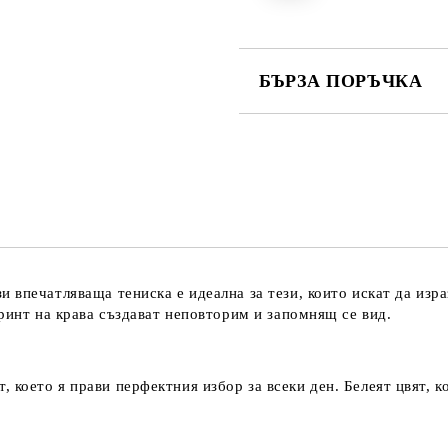
БЪРЗА ПОРЪЧКА
САМО ПОПЪЛНЕТЕ 2 ПОЛЕТА
Съгласен съм с
Политика
Ние ще се свържем с вас в рамки
зи впечатляваща тениска е идеална за тези, които искат да изр
ринт на крава създават неповторим и запомнящ се вид.
което я прави перфектния избор за всеки ден. Белеят цвят, к