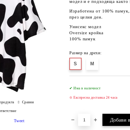
модел и е подходяща както з
Изработена от
100% памук
през целия ден.
Унисекс
модел
Oversize
кройка
100% памук
Размер на дрехи:
S
M
✔ Има в наличност
✫ Експресна доставка 24 часа
продукта
Сравни
тветствие
Tweet