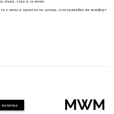
а мъже, така и за жени.
, тя е мека и приятна на допир, осигурявайки ви комфорт
Добави в желани