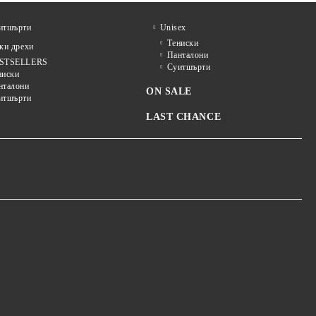
итшърти
Unisex
Тениски
и дрехи
Панталони
STSELLERS
Суитшърти
ниски
нталони
ON SALE
итшърти
LAST CHANCE