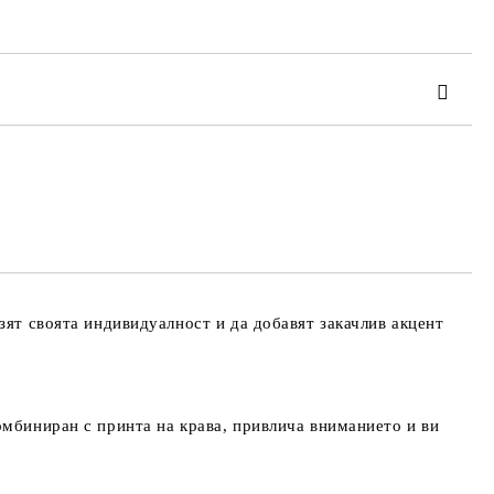
та за лични данни
те на работния ден.
азят своята индивидуалност и да добавят закачлив акцент
омбиниран с принта на крава, привлича вниманието и ви