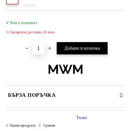
Добави в желани
✔ Има в наличност
✫ Експресна доставка 24 часа
БЪРЗА ПОРЪЧКА
САМО ПОПЪЛНЕТЕ 2 ПОЛЕТА
Tweet
Оцени продукта
Сравни