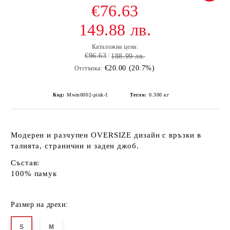
€76.63
149.88 лв.
Каталожна цена:
€96.63
188.99 лв.
€20.00 (20.7%)
Отстъпка:
Код:
Mwm0002-pink-1
Тегло:
0.300
кг
Модерен и разчупен OVERSIZE дизайн с връзки в
талията, странични и заден джоб.
Състав:
100% памук
Размер на дрехи:
S
M