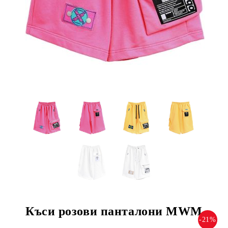
Къси розови панталони MWM
-21%