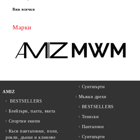
Виж всички
Марки
Суитшърти
AMIZ
Мъжки дрехи
BESTSELLERS
BESTSELLERS
Блейзъри, палта, якета
Тениски
Спортни екипи
Панталони
Къси панталонки, поли,
Суитшърти
рокли, дънки и клинове