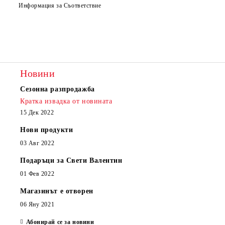
Информация за Съответствие
Съгласен съм с
Политиката за лични данни
Ние ще се свържем с вас в рамките на работния ден.
Новини
Сезонна разпродажба
Кратка извадка от новината
15 Дек 2022
Нови продукти
03 Авг 2022
Подаръци за Свети Валентин
01 Фев 2022
Магазинът е отворен
06 Яну 2021
Абонирай се за новини