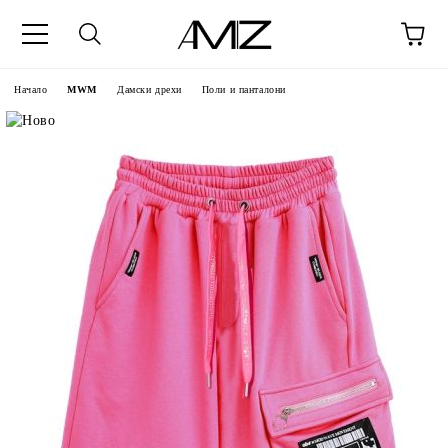
Начало
MWM
Дамски дрехи
Поли и панталони