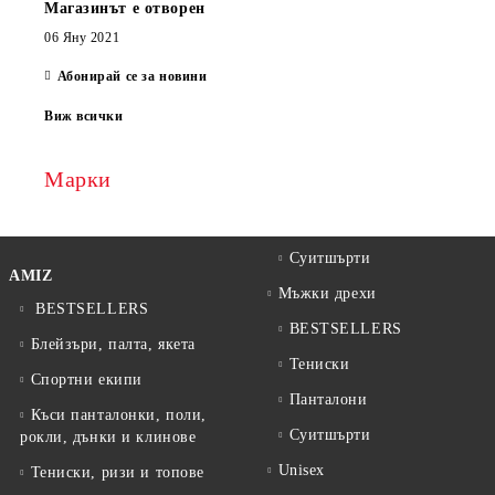
Магазинът е отворен
06 Яну 2021
Абонирай се за новини
Виж всички
Марки
Суитшърти
AMIZ
Мъжки дрехи
BESTSELLERS
BESTSELLERS
Блейзъри, палта, якета
Тениски
Спортни екипи
Панталони
Къси панталонки, поли,
Суитшърти
рокли, дънки и клинове
Unisex
Тениски, ризи и топове