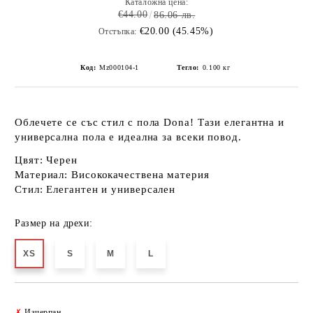
Каталожна цена:
€44.00
86.06 лв.
€20.00 (45.45%)
Отстъпка:
Код:
Mz000104-1
Тегло:
0.100
кг
Облечете се със стил с
пола Dona
! Тази елегантна и
универсална пола е идеална за всеки повод.
Цвят:
Черен
Материал:
Висококачествена материя
Стил:
Елегантен и универсален
Размер на дрехи:
XS
S
M
L
Добави в желани
✗
Изчерпан