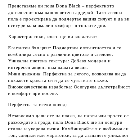
Представяме ви пола Dona Black – перфектното
допълнение към вашия летен гардероб. Тази стилна
пола е проектирана да подчертае вашия силует и да ви
осигури максимален комфорт в топлите дни.
Характеристики, които ще ви впечатлят:
Елегантен бял цвят:
Подчертава елегантността и се
комбинира лесно с различни цветове и стилове.
Уникална плетена текстура:
Добавя модерен и
интересен акцент към вашата визия.
Мини дължина:
Перфектна за лятото, позволява ви да
покажете краката си и да се чувствате свежо.
Висококачествена изработка:
Осигурява дълготрайност
и комфорт при носене.
Перфектна за всеки повод:
Независимо дали сте на плажа, на парти или просто се
разхождате в града, пола Dona Black ще ви осигури
стилна и уверена визия. Комбинирайте я с любимия си
топ, сандали или маратонки, за да създадете уникален