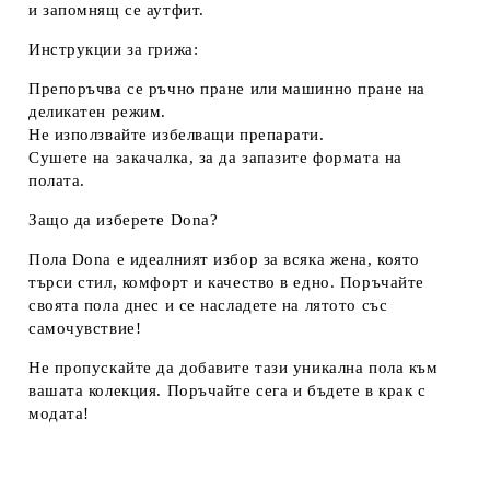
и запомнящ се аутфит.
Инструкции за грижа:
Препоръчва се ръчно пране или машинно пране на
деликатен режим.
Не използвайте избелващи препарати.
Сушете на закачалка, за да запазите формата на
полата.
Защо да изберете Dona?
Пола Dona е идеалният избор за всяка жена, която
търси стил, комфорт и качество в едно. Поръчайте
своята пола днес и се насладете на лятото със
самочувствие!
Не пропускайте да добавите тази уникална пола към
вашата колекция.
Поръчайте сега и бъдете в крак с
модата!