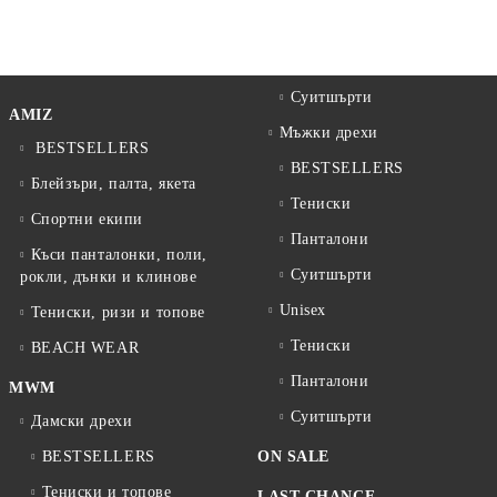
Суитшърти
AMIZ
Мъжки дрехи
BESTSELLERS
BESTSELLERS
Блейзъри, палта, якета
Тениски
Спортни екипи
Панталони
Къси панталонки, поли,
Суитшърти
рокли, дънки и клинове
Unisex
Тениски, ризи и топове
Тениски
BEACH WEAR
Панталони
MWM
Суитшърти
Дамски дрехи
BESTSELLERS
ON SALE
Тениски и топове
LAST CHANCE