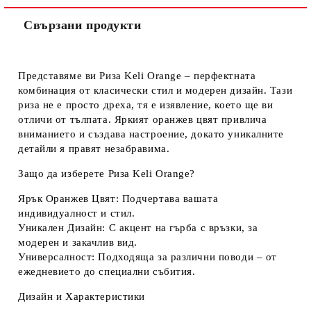
Свързани продукти
Представяме ви
Риза Keli Orange
– перфектната
комбинация от класически стил и модерен дизайн. Тази
риза не е просто дреха, тя е изявление, което ще ви
отличи от тълпата. Яркият оранжев цвят привлича
вниманието и създава настроение, докато уникалните
детайли я правят незабравима.
Защо да изберете Риза Keli Orange?
Ярък Оранжев Цвят:
Подчертава вашата
индивидуалност и стил.
Уникален Дизайн:
С акцент на гърба с връзки, за
модерен и закачлив вид.
Универсалност:
Подходяща за различни поводи – от
ежедневието до специални събития.
Дизайн и Характеристики