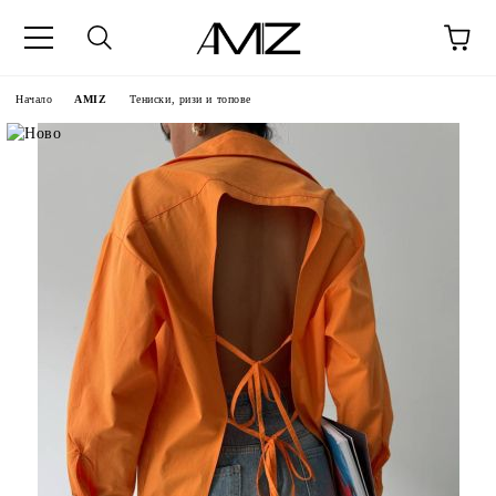
Начало
AMIZ
Тениски, ризи и топове