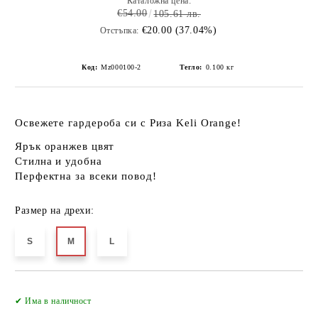
Каталожна цена:
€54.00
105.61 лв.
€20.00 (37.04%)
Отстъпка:
Код:
Mz000100-2
Тегло:
0.100
кг
Освежете гардероба си с
Риза Keli Orange
!
Ярък оранжев цвят
Стилна и удобна
Перфектна за всеки повод!
Размер на дрехи:
S
M
L
Добави в желани
✔ Има в наличност