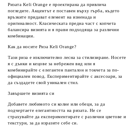
Ризата Keli Orange е проектирана да привлича
погледите. Акцентът е поставен върху гърба, където
връзките придават елемент на изненада и
оригиналност. Класическата предна част с копчета
балансира визията и я прави подходяща за различни
комбинации.
Как да носите Риза Keli Orange?
Тази риза е изключително лесна за стилизиране. Носете
я с дънки и кецове за небрежен вид или я
комбинирайте с елегантен панталон и токчета за по-
официален повод. Експериментирайте с аксесоари, за
да създадете свой уникален стил.
Завършете визията си
Добавете любимото си колие или обеци, за да
подчертаете елегантността на ризата. Не се
страхувайте да експериментирате с различни цветове и
текстури, за да изразите себе си.