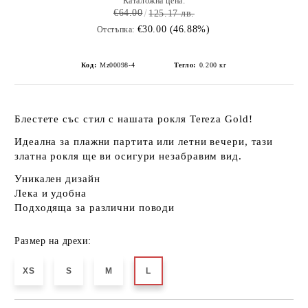
Каталожна цена:
€64.00
125.17 лв.
€30.00 (46.88%)
Отстъпка:
Код:
Mz00098-4
Тегло:
0.200
кг
Блестете със стил с нашата рокля
Tereza Gold
!
Идеална за плажни партита или летни вечери, тази
златна рокля ще ви осигури
незабравим вид
.
Уникален дизайн
Лека и удобна
Подходяща за различни поводи
Размер на дрехи:
XS
S
M
L