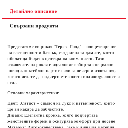
Ние ще се свържем с вас в рамките на работния ден.
Детайлно описание
Свързани продукти
Представяме ви рокля "Тереза Голд" – олицетворение
на елегантност и блясък, създадена за дамите, които
обичат да бъдат в центъра на вниманието. Тази
изключителна рокля е идеалният избор за специални
поводи, коктейлни партита или за вечерни излизания,
когато искате да подчертаете своята индивидуалност и
стил.
Основни характеристики:
Цвят:
Златист – символ на лукс и изтънченост, който
ще ви накара да заблестите.
Дизайн:
Елегантна кройка, която подчертава
женствените форми и осигурява комфорт при носене.
Материя:
Висококачествена, лека и дишаща материя,