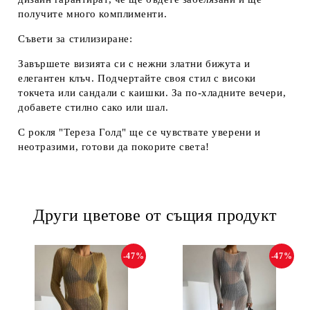
получите много комплименти.
Съвети за стилизиране:
Завършете визията си с нежни златни бижута и
елегантен клъч. Подчертайте своя стил с високи
токчета или сандали с каишки. За по-хладните вечери,
добавете стилно сако или шал.
С рокля "Тереза Голд" ще се чувствате уверени и
неотразими, готови да покорите света!
Други цветове от същия продукт
-47%
-47%