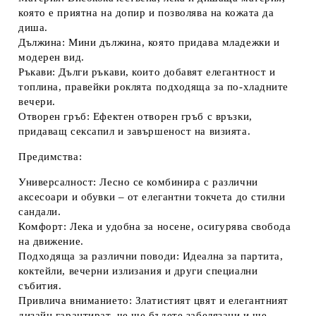
която е приятна на допир и позволява на кожата да
диша.
Дължина:
Мини дължина, която придава младежки и
модерен вид.
Ръкави:
Дълги ръкави, които добавят елегантност и
топлина, правейки роклята подходяща за по-хладните
вечери.
Отворен гръб:
Ефектен отворен гръб с връзки,
придаващ сексапил и завършеност на визията.
Предимства:
Универсалност:
Лесно се комбинира с различни
аксесоари и обувки – от елегантни токчета до стилни
сандали.
Комфорт:
Лека и удобна за носене, осигурява свобода
на движение.
Подходяща за различни поводи:
Идеална за партита,
коктейли, вечерни излизания и други специални
събития.
Привлича вниманието:
Златистият цвят и елегантният
дизайн гарантират, че ще бъдете забелязани и ще