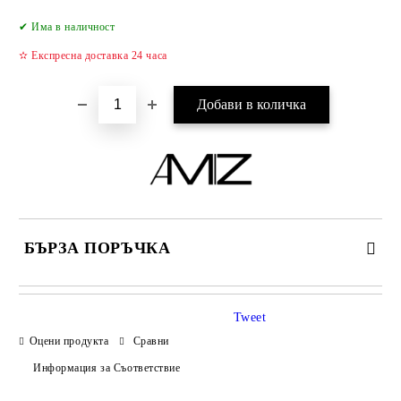
Добави в желани
✔ Има в наличност
✫ Експресна доставка 24 часа
БЪРЗА ПОРЪЧКА
САМО ПОПЪЛНЕТЕ 2 ПОЛЕТА
Tweet
Оцени продукта
Сравни
Информация за Съответствие
Съгласен съм с
Политиката за лични данни