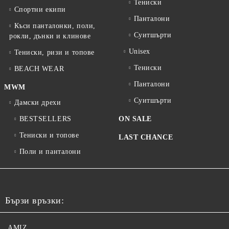
Тениски
Спортни екипи
Панталони
Къси панталонки, поли,
Суитшърти
рокли, дънки и клинове
Unisex
Тениски, ризи и топове
Тениски
BEACH WEAR
Панталони
MWM
Суитшърти
Дамски дрехи
BESTSELLERS
ON SALE
Тениски и топове
LAST CHANCE
Поли и панталони
Бързи връзки:
AMIZ