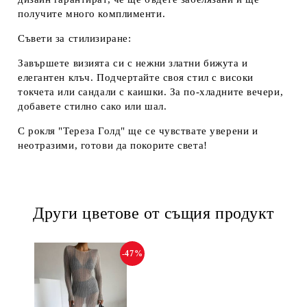
получите много комплименти.
Съвети за стилизиране:
Завършете визията си с нежни златни бижута и
елегантен клъч. Подчертайте своя стил с високи
токчета или сандали с каишки. За по-хладните вечери,
добавете стилно сако или шал.
С рокля "Тереза Голд" ще се чувствате уверени и
неотразими, готови да покорите света!
Други цветове от същия продукт
-47%