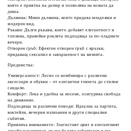
която е приятна на допир и позволява на кожата да
диша.
Дължина:
Мини дължина, която придава младежки и
модерен вид.
Ръкави:
Дълги ръкави, които добавят елегантност и
топлина, правейки роклята подходяща за по-хладните
вечери.
Отворен гръб:
Ефектен отворен гръб с връзки,
придаващ сексапил и завършеност на визията.
Предимства:
Универсалност:
Лесно се комбинира с различни
аксесоари и обувки – от елегантни токчета до стилни
сандали.
Комфорт:
Лека и удобна за носене, осигурява свобода
на движение.
Подходяща за различни поводи:
Идеална за партита,
коктейли, вечерни излизания и други специални
събития.
Привлича вниманието:
Златистият цвят и елегантният
дизайн гарантират, че ще бъдете забелязани и ще