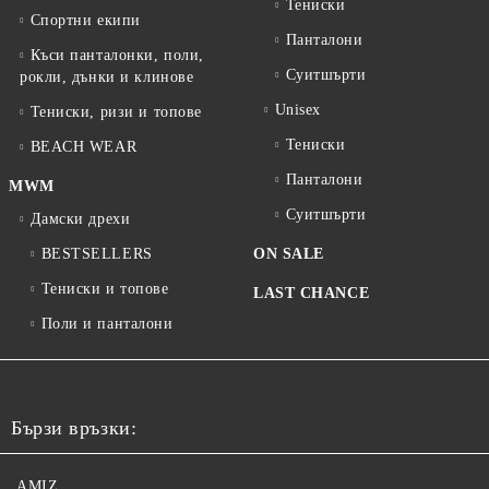
Тениски
Спортни екипи
Панталони
Къси панталонки, поли,
Суитшърти
рокли, дънки и клинове
Unisex
Тениски, ризи и топове
Тениски
BEACH WEAR
Панталони
MWM
Суитшърти
Дамски дрехи
BESTSELLERS
ON SALE
Тениски и топове
LAST CHANCE
Поли и панталони
Бързи връзки:
AMIZ