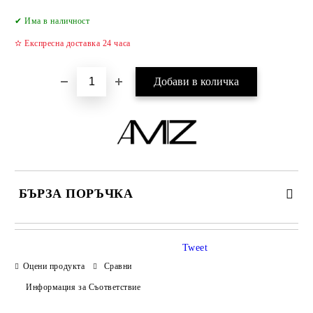
Добави в желани
✔ Има в наличност
✫ Експресна доставка 24 часа
БЪРЗА ПОРЪЧКА
САМО ПОПЪЛНЕТЕ 2 ПОЛЕТА
Tweet
Оцени продукта
Сравни
Информация за Съответствие
Съгласен съм с
Политиката за лични данни