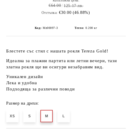
Каталожна цена:
€64.00
125.17 лв.
€30.00 (46.88%)
Отстъпка:
Код:
Mz00097-3
Тегло:
0.200
кг
Блестете със стил с нашата рокля
Tereza Gold
!
Идеална за плажни партита или летни вечери, тази
златна рокля ще ви осигури
незабравим вид
.
Уникален дизайн
Лека и удобна
Подходяща за различни поводи
Размер на дрехи:
XS
S
M
L