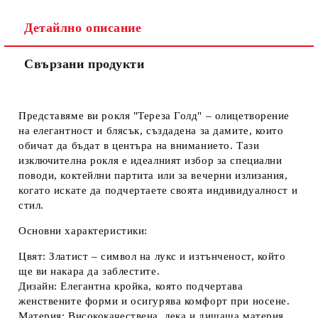
Ние ще се свържем с вас в рамките на работния ден.
Детайлно описание
Свързани продукти
Представяме ви рокля "Тереза Голд" – олицетворение
на елегантност и блясък, създадена за дамите, които
обичат да бъдат в центъра на вниманието. Тази
изключителна рокля е идеалният избор за специални
поводи, коктейлни партита или за вечерни излизания,
когато искате да подчертаете своята индивидуалност и
стил.
Основни характеристики:
Цвят:
Златист – символ на лукс и изтънченост, който
ще ви накара да заблестите.
Дизайн:
Елегантна кройка, която подчертава
женствените форми и осигурява комфорт при носене.
Материя:
Висококачествена, лека и дишаща материя,