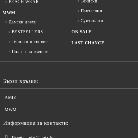
Тениски
BEACH WEAR
Панталони
MWM
Суитшърти
Дамски дрехи
BESTSELLERS
ON SALE
Тениски и топове
LAST CHANCE
Поли и панталони
Бързи връзки:
AMIZ
MWM
Информация за контакти:
Имейл:
info@amiz.bg