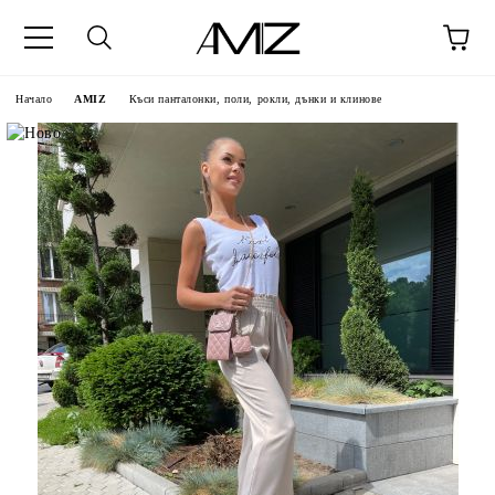
Начало
AMIZ
Къси панталонки, поли, рокли, дънки и клинове