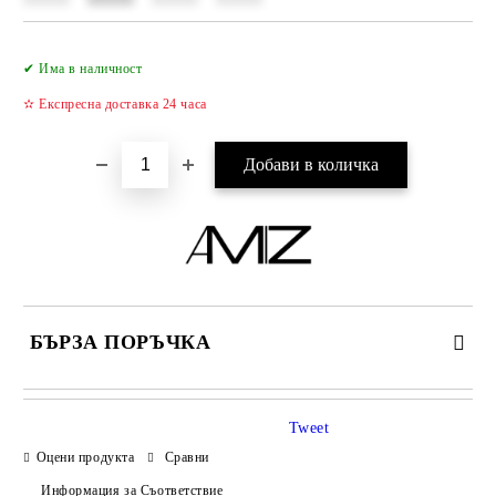
Добави в желани
✔ Има в наличност
✫ Експресна доставка 24 часа
БЪРЗА ПОРЪЧКА
САМО ПОПЪЛНЕТЕ 2 ПОЛЕТА
Tweet
Оцени продукта
Сравни
Информация за Съответствие