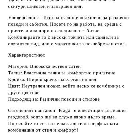
осигури шикозен и завършен вид.
Универсалност
Този панталон е подходящ за различни
поводи и събития. Носете го на работа, на среща с
приятели или дори на специално събитие.
Комбинирайте го с високи токчета или сандали за
елегантен вид, или с маратонки за по-небрежен стил.
Характеристики:
Материя:
Висококачествен сатен
Талия:
Еластична талия за комфортно прилягане
Кройка:
Широк крачол за елегантен вид
Цвят:
Неутрален нюанс, който лесно се комбинира с
други цветове
Подходящ за:
Различни поводи и стилове
Сатененият панталон "Praga" е инвестиция във вашия
гардероб, която ще ви служи вярно дълго време.
Поръчайте го сега и се насладете на перфектната
комбинация от стил и комфорт!