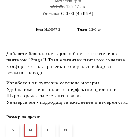
Каталожна цена:
€64.00
125.17 лв.
€30.00 (46.88%)
Отстъпка:
Код:
Mz00077-2
Тегло:
0.200
кг
Добавете блясък към гардероба си със сатенения
панталон "Praga"! Този елегантен панталон съчетава
комфорт и стил, правейки го идеален избор за
всякакви поводи.
Изработен от луксозна
сатенена материя
.
Удобна еластична талия
за перфектно прилягане.
Широк крачол за
елегантна визия
.
Универсален
- подходящ за ежедневен и вечерен стил.
Размер на дрехи:
S
M
L
XL