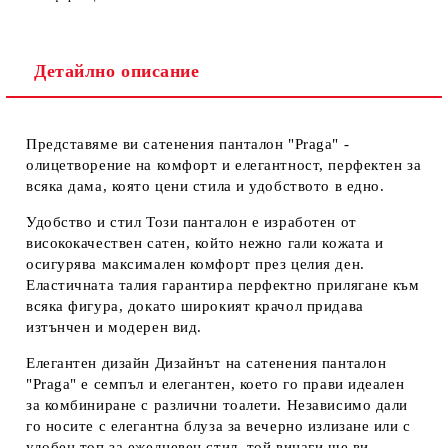
Съгласен съм с
Политиката за лични данни
Ние ще се свържем с вас в рамките на работния ден.
Детайлно описание
Представяме ви
сатенения панталон "Praga"
-
олицетворение на комфорт и елегантност, перфектен за
всяка дама, която цени стила и удобството в едно.
Удобство и стил
Този панталон е изработен от
висококачествен сатен, който нежно гали кожата и
осигурява максимален комфорт през целия ден.
Еластичната талия гарантира перфектно прилягане към
всяка фигура, докато широкият крачол придава
изтънчен и модерен вид.
Елегантен дизайн
Дизайнът на сатенения панталон
"Praga" е семпъл и елегантен, което го прави идеален
за комбиниране с различни тоалети. Независимо дали
го носите с елегантна блуза за вечерно излизане или с
удобен топ за ежедневен стил, той винаги ще ви