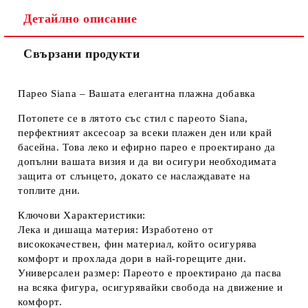
Ние ще се свържем с вас в рамките на работния ден.
Детайлно описание
Свързани продукти
Парео Siana – Вашата елегантна плажна добавка
Потопете се в лятото със стил с пареото Siana,
перфектният аксесоар
за всеки плажен ден или край
басейна. Това леко и ефирно парео е проектирано да
допълни вашата визия и да ви осигури необходимата
защита от слънцето, докато се наслаждавате на
топлите дни.
Ключови Характеристики:
Лека и дишаща материя:
Изработено от
висококачествен, фин материал, който осигурява
комфорт и прохлада дори в най-горещите дни.
Универсален размер:
Пареото е проектирано да пасва
на всяка фигура, осигурявайки свобода на движение и
комфорт.