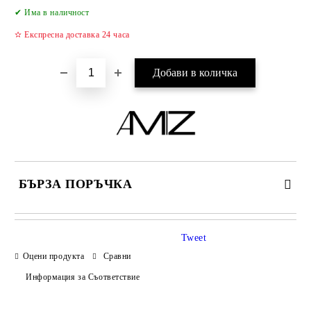
Добави в желани
✔ Има в наличност
✫ Експресна доставка 24 часа
БЪРЗА ПОРЪЧКА
САМО ПОПЪЛНЕТЕ 2 ПОЛЕТА
Tweet
Оцени продукта
Сравни
Информация за Съответствие
Съгласен съм с
Политиката за лични данни