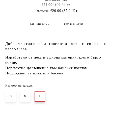
Каталожна цена:
€54.00
105.61 лв.
€20.00 (37.04%)
Отстъпка:
Код:
Mz00076-3
Тегло:
0.100
кг
Добавете стил и елегантност към плажната си визия с
парео Siana
.
Изработено от
лека и ефирна материя
, която бързо
съхне.
Перфектно допълнение към банския костюм.
Подходящо за плаж или басейн.
Размер на дрехи:
S
M
L