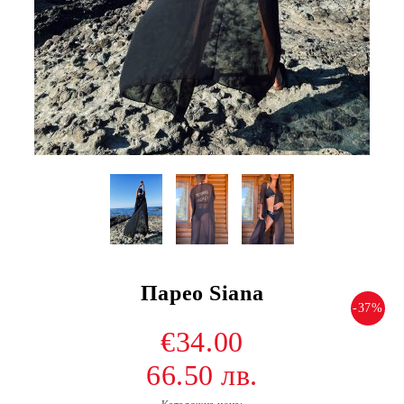
Парео Siana
-37%
€34.00
66.50 лв.