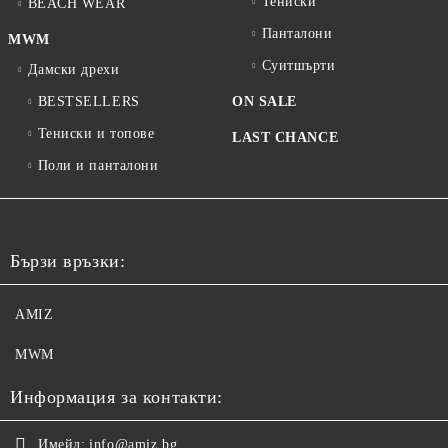
Тениски
BEACH WEAR
Панталони
MWM
Суитшърти
Дамски дрехи
BESTSELLERS
ON SALE
Тениски и топове
LAST CHANCE
Поли и панталони
Бързи връзки:
AMIZ
MWM
Информация за контакти:
Имейл:
info@amiz.bg