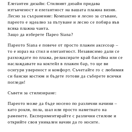
Елегантен дизайн:
Стилният дизайн придава
изтънченост и елегантност на вашата плажна визия.
Лесно за съхранение:
Компактно и лесно за сгъване,
пареото е идеално за пътуване и лесно се побира във
всяка плажна чанта.
Защо да изберете Парео Siana?
Пареото Siana е повече от просто плажен аксесоар –
то е
израз на стил и елегантност.
Независимо дали се
разхождате по плажа, релаксирате край басейна или се
наслаждавате на коктейл в плажен бар, то ще ви
осигури увереност и комфорт. Съчетайте го с любимия
си бански костюм и бъдете готови да съберете всички
погледи!
Съвети за стилизиране:
Пареото може да бъде носено по различни начини –
като рокля, пола, шал или просто наметнато на
раменете. Експериментирайте с различни стилове и
открийте своя уникален начин да го носите.