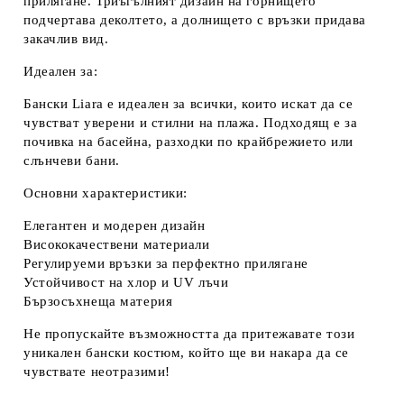
прилягане. Триъгълният дизайн на горнището
подчертава деколтето, а долнището с връзки придава
закачлив вид.
Идеален за:
Бански Liara е идеален за всички, които искат да се
чувстват уверени и стилни на плажа. Подходящ е за
почивка на басейна, разходки по крайбрежието или
слънчеви бани.
Основни характеристики:
Елегантен и модерен дизайн
Висококачествени материали
Регулируеми връзки за перфектно прилягане
Устойчивост на хлор и UV лъчи
Бързосъхнеща материя
Не пропускайте възможността да притежавате този
уникален бански костюм, който ще ви накара да се
чувствате неотразими!