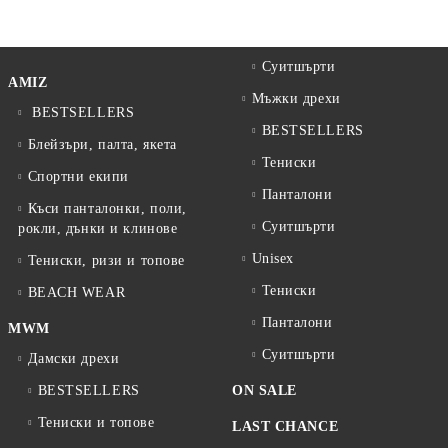
Суитшърти
AMIZ
Мъжки дрехи
BESTSELLERS
BESTSELLERS
Блейзъри, палта, якета
Тениски
Спортни екипи
Панталони
Къси панталонки, поли,
Суитшърти
рокли, дънки и клинове
Unisex
Тениски, ризи и топове
Тениски
BEACH WEAR
Панталони
MWM
Суитшърти
Дамски дрехи
BESTSELLERS
ON SALE
Тениски и топове
LAST CHANCE