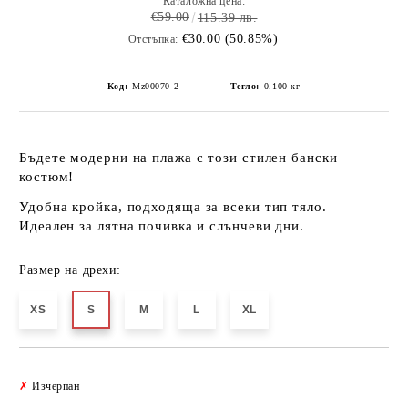
Каталожна цена:
€59.00
115.39 лв.
€30.00 (50.85%)
Отстъпка:
Код:
Mz00070-2
Тегло:
0.100
кг
Бъдете модерни на плажа с този стилен бански
костюм!
Удобна кройка
, подходяща за всеки тип тяло.
Идеален за лятна почивка и слънчеви дни.
Размер на дрехи:
XS
S
M
L
XL
Добави в желани
✗
Изчерпан