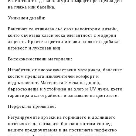
елегантност и да ви осигури комфорт през целия ден
на плажа или басейна.
Уникален дизайн:
Банският се отличава със своя неповторим дизайн,
който съчетава класическа елегантност с модерни
акценти. Ярките и цветни мотиви на логото добавят
игривост и луксозен вид.
Висококачествени материали:
Изработен от висококачествени материали, банският
костюм предлага изключителен комфорт и
издръжливост. Материята е мека на допир,
бързосъхнеща и устойчива на хлор и UV лъчи, което
гарантира дълготрайност и запазване на цветовете.
Перфектно прилягане:
Регулируемите връзки
на горнището и долнището
позволяват да нагласите банския костюм според
вашите предпочитания и да постигнете перфектно