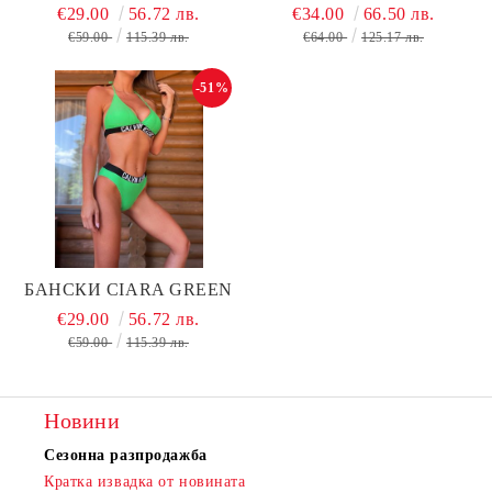
€29.00
56.72 лв.
€34.00
66.50 лв.
€59.00
115.39 лв.
€64.00
125.17 лв.
-51%
БАНСКИ CIARA GREEN
€29.00
56.72 лв.
€59.00
115.39 лв.
Новини
Сезонна разпродажба
Кратка извадка от новината