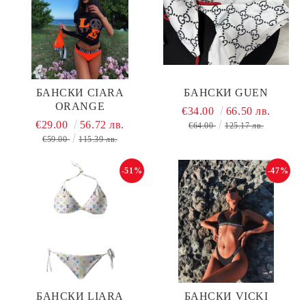
БАНСКИ CIARA
БАНСКИ GUEN
ORANGE
€34.00
66.50 лв.
€29.00
56.72 лв.
€64.00
125.17 лв.
€59.00
115.39 лв.
-51%
-47%
БАНСКИ LIARA
БАНСКИ VICKI