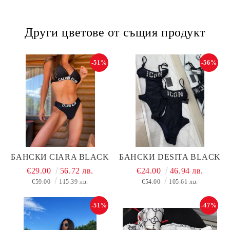
Други цветове от същия продукт
-51%
-56%
БАНСКИ CIARA BLACK
БАНСКИ DESITA BLACK
€29.00
56.72 лв.
€24.00
46.94 лв.
€59.00
115.39 лв.
€54.00
105.61 лв.
-51%
-47%