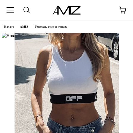
Начало
AMIZ
Тениски, ризи и топове