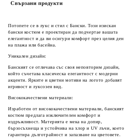
Свързани продукти
Потопете се в лукс и стил с
Бански.
Този изискан
бански костюм е проектиран да подчертае вашата
елегантност и да ви осигури комфорт през целия ден
на плажа или басейна.
Уникален дизайн:
Банският се отличава със своя неповторим дизайн,
който съчетава класическа елегантност с модерни
акценти. Ярките и цветни мотиви на логото добавят
игривост и луксозен вид.
Висококачествени материали:
Изработен от висококачествени материали, банският
костюм предлага изключителен комфорт и
издръжливост. Материята е мека на допир,
бързосъхнеща и устойчива на хлор и UV лъчи, което
гарантира дълготрайност и запазване на цветовете.