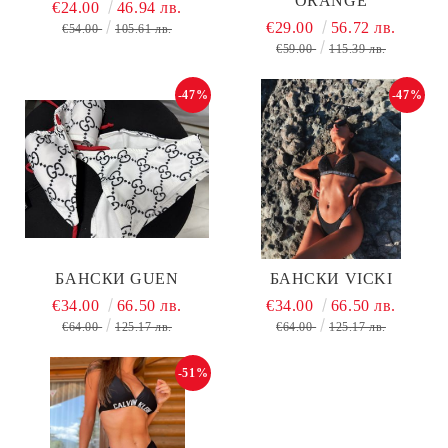
ORANGE
€24.00
46.94 лв.
€29.00
56.72 лв.
€54.00
105.61 лв.
€59.00
115.39 лв.
-47%
-47%
БАНСКИ GUEN
БАНСКИ VICKI
€34.00
66.50 лв.
€34.00
66.50 лв.
€64.00
125.17 лв.
€64.00
125.17 лв.
-51%