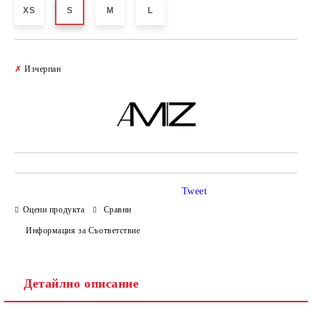
XS
S
M
L
Добави в желани
✗
Изчерпан
Tweet
Оцени продукта
Сравни
Информация за Съответствие
Детайлно описание