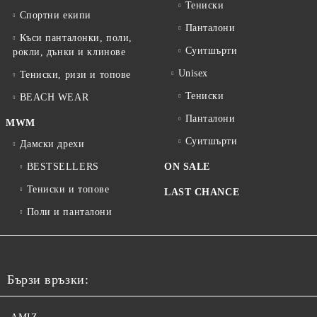
Тениски
Спортни екипи
Панталони
Къси панталонки, поли,
Суитшърти
рокли, дънки и клинове
Unisex
Тениски, ризи и топове
Тениски
BEACH WEAR
Панталони
MWM
Суитшърти
Дамски дрехи
BESTSELLERS
ON SALE
Тениски и топове
LAST CHANCE
Поли и панталони
Бързи връзки: