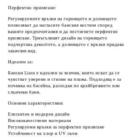
Перфектно прилягане:
Регулируемите връзки
на горнището и долнището
позволяват да нагласите банския костюм според
вашите предпочитания и да постигнете перфектно
прилягане. Триъгълният дизайн на горнището
подчертава деколтето, а долнището с връзки придава
закачлив вид.
Идеален за:
Бански Liara е идеален за всички, които искат да се
чувстват уверени и стилни на плажа. Подходящ е за
почивка на басейна, разходки по крайбрежието или
слънчеви бани.
Основни характеристики:
Елегантен и модерен дизайн
Висококачествени материали
Регулируеми връзки за перфектно прилягане
Устойчивост на хлор и UV лъчи