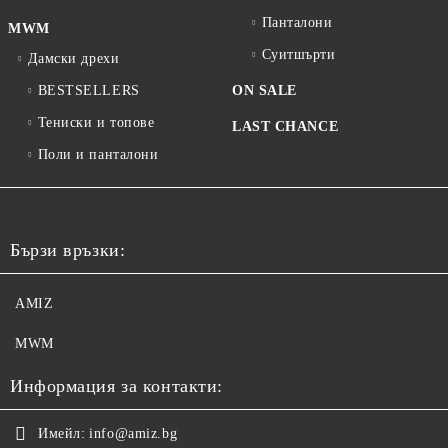
Панталони
MWM
Суитшърти
Дамски дрехи
BESTSELLERS
ON SALE
Тениски и топове
LAST CHANCE
Поли и панталони
Бързи връзки:
AMIZ
MWM
Информация за контакти:
Имейл:
info@amiz.bg