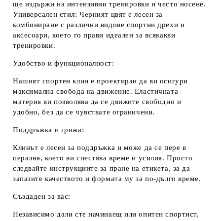
ще издържи на интензивни тренировки и често носене.
Универсален стил:
Черният цвят е лесен за
комбиниране с различни видове спортни дрехи и
аксесоари, което го прави идеален за всякакви
тренировки.
Удобство и функционалност:
Нашият спортен клин е проектиран да ви осигури
максимална свобода на движение. Еластичната
материя ви позволява да се движите свободно и
удобно, без да се чувствате ограничени.
Поддръжка и грижа:
Клинът е лесен за поддръжка и може да се пере в
пералня, което ви спестява време и усилия. Просто
следвайте инструкциите за пране на етикета, за да
запазите качеството и формата му за по-дълго време.
Създаден за вас:
Независимо дали сте начинаещ или опитен спортист,