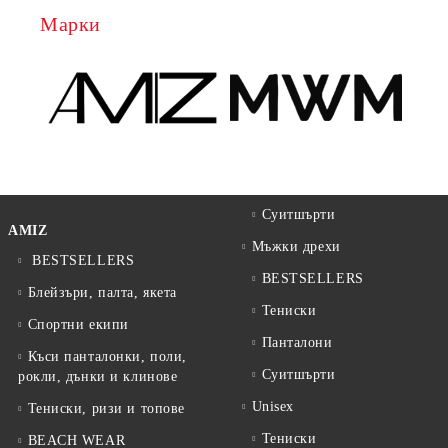
Марки
Суитшърти
AMIZ
Мъжки дрехи
BESTSELLERS
BESTSELLERS
Блейзъри, палта, якета
Тениски
Спортни екипи
Панталони
Къси панталонки, поли,
Суитшърти
рокли, дънки и клинове
Unisex
Тениски, ризи и топове
Тениски
BEACH WEAR