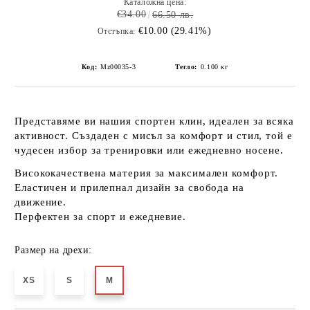
Каталожна цена:
€34.00
66.50 лв.
€10.00 (29.41%)
Отстъпка:
Код:
Mz00035-3
Тегло:
0.100
кг
Представяме ви нашия спортен клин, идеален за всяка
активност. Създаден с мисъл за комфорт и стил, той е
чудесен избор за тренировки или ежедневно носене.
Висококачествена материя
за максимален комфорт.
Еластичен
и прилепнал дизайн за свобода на
движение.
Перфектен за
спорт и ежедневие
.
Размер на дрехи:
XS
S
M