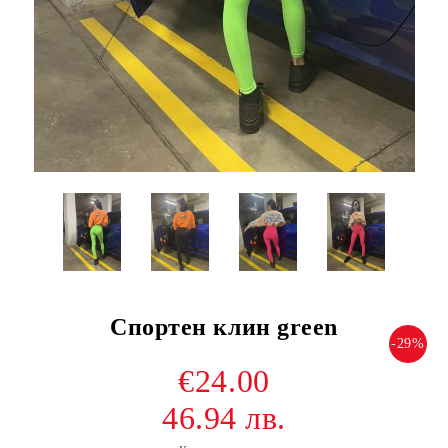
Спортен клин green
-29%
€24.00
46.94 лв.