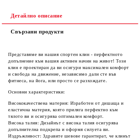
Ние ще се свържем с вас в рамките на работния ден.
Детайлно описание
Свързани продукти
Представяме ви нашия
спортен клин
- перфектното
допълнение към вашия активен начин на живот! Този
клин е проектиран да ви осигури максимален комфорт
и свобода на движение, независимо дали сте във
фитнеса, на йога, или просто се разхождате.
Основни характеристики:
Висококачествена материя:
Изработен от дишаща и
еластична материя, която приляга перфектно към
тялото ви и осигурява оптимален комфорт.
Висока талия:
Дизайнът с висока талия осигурява
допълнителна подкрепа и оформя силуета ви.
Издръжливост:
Здравите шевове гарантират, че клинът