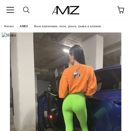
Начало
AMIZ
Къси панталонки, поли, рокли, дънки и клинове