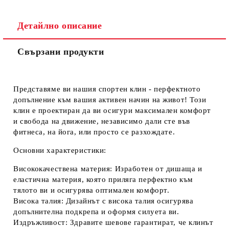
Ние ще се свържем с вас в рамките на работния ден.
Детайлно описание
Свързани продукти
Представяме ви нашия
спортен клин
- перфектното
допълнение към вашия активен начин на живот! Този
клин е проектиран да ви осигури максимален комфорт
и свобода на движение, независимо дали сте във
фитнеса, на йога, или просто се разхождате.
Основни характеристики:
Висококачествена материя:
Изработен от дишаща и
еластична материя, която приляга перфектно към
тялото ви и осигурява оптимален комфорт.
Висока талия:
Дизайнът с висока талия осигурява
допълнителна подкрепа и оформя силуета ви.
Издръжливост:
Здравите шевове гарантират, че клинът