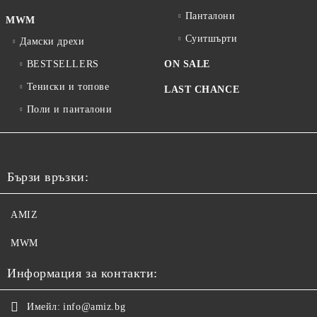
Панталони
MWM
Суитшърти
Дамски дрехи
BESTSELLERS
ON SALE
Тениски и топове
LAST CHANCE
Поли и панталони
Бързи връзки:
AMIZ
MWM
Информация за контакти:
Имейл:
info@amiz.bg