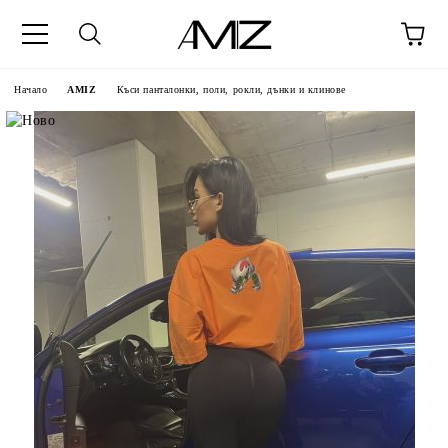
Начало
AMIZ
Къси панталонки, поли, рокли, дънки и клинове