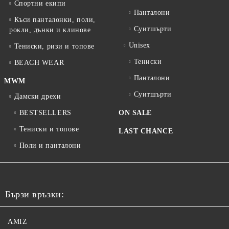
Спортни екипи
Панталони
Къси панталонки, поли,
Суитшърти
рокли, дънки и клинове
Unisex
Тениски, ризи и топове
Тениски
BEACH WEAR
Панталони
MWM
Суитшърти
Дамски дрехи
BESTSELLERS
ON SALE
Тениски и топове
LAST CHANCE
Поли и панталони
Бързи връзки:
AMIZ