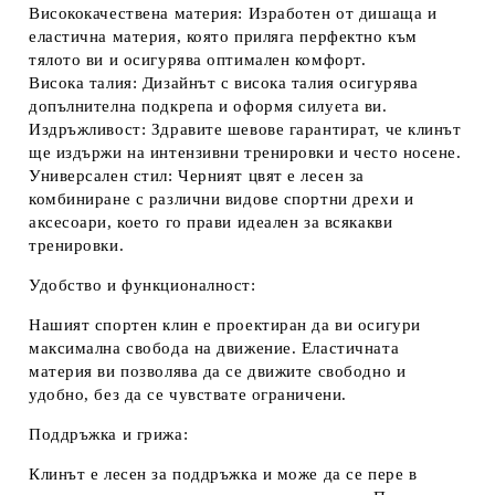
Висококачествена материя:
Изработен от дишаща и
еластична материя, която приляга перфектно към
тялото ви и осигурява оптимален комфорт.
Висока талия:
Дизайнът с висока талия осигурява
допълнителна подкрепа и оформя силуета ви.
Издръжливост:
Здравите шевове гарантират, че клинът
ще издържи на интензивни тренировки и често носене.
Универсален стил:
Черният цвят е лесен за
комбиниране с различни видове спортни дрехи и
аксесоари, което го прави идеален за всякакви
тренировки.
Удобство и функционалност:
Нашият спортен клин е проектиран да ви осигури
максимална свобода на движение. Еластичната
материя ви позволява да се движите свободно и
удобно, без да се чувствате ограничени.
Поддръжка и грижа:
Клинът е лесен за поддръжка и може да се пере в