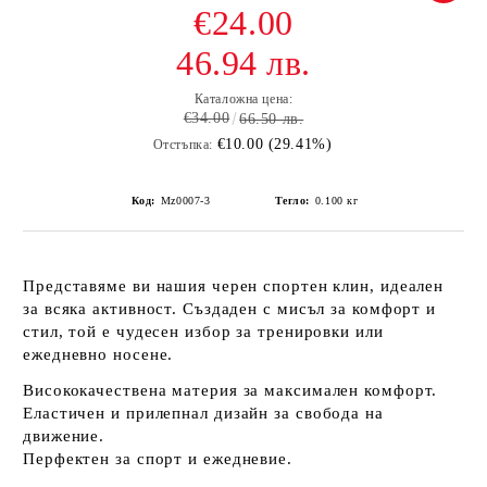
€24.00
46.94 лв.
Каталожна цена:
€34.00
66.50 лв.
€10.00 (29.41%)
Отстъпка:
Код:
Mz0007-3
Тегло:
0.100
кг
Представяме ви нашия черен спортен клин, идеален
за всяка активност. Създаден с мисъл за комфорт и
стил, той е чудесен избор за тренировки или
ежедневно носене.
Висококачествена материя
за максимален комфорт.
Еластичен
и прилепнал дизайн за свобода на
движение.
Перфектен за
спорт и ежедневие
.