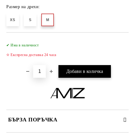
Размер на дрехи:
XS
S
M
Добави в желани
✔ Има в наличност
✫ Експресна доставка 24 часа
БЪРЗА ПОРЪЧКА