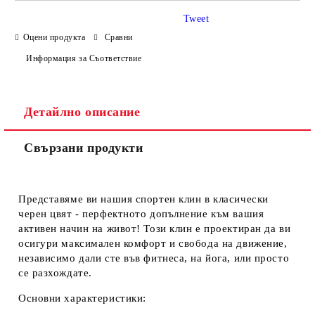
САМО ПОПЪЛНЕТЕ 2 ПОЛЕТА
Tweet
Оцени продукта
Сравни
Информация за Съответствие
Съгласен съм с
Политиката за лични данни
Ние ще се свържем с вас в рамките на работния ден.
Детайлно описание
Свързани продукти
Представяме ви нашия
спортен клин в класически
черен цвят
- перфектното допълнение към вашия
активен начин на живот! Този клин е проектиран да ви
осигури максимален комфорт и свобода на движение,
независимо дали сте във фитнеса, на йога, или просто
се разхождате.
Основни характеристики: