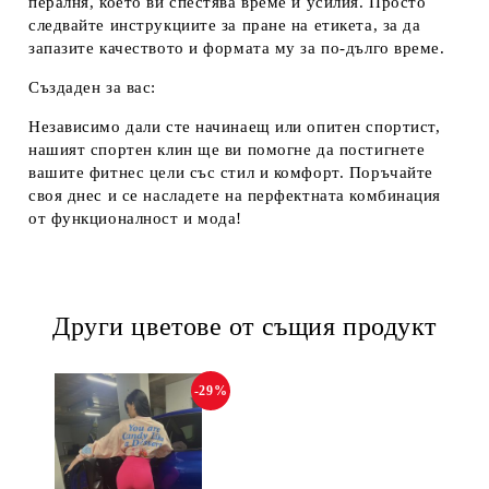
пералня, което ви спестява време и усилия. Просто
следвайте инструкциите за пране на етикета, за да
запазите качеството и формата му за по-дълго време.
Създаден за вас:
Независимо дали сте начинаещ или опитен спортист,
нашият спортен клин ще ви помогне да постигнете
вашите фитнес цели със стил и комфорт. Поръчайте
своя днес и се насладете на перфектната комбинация
от функционалност и мода!
Други цветове от същия продукт
-29%