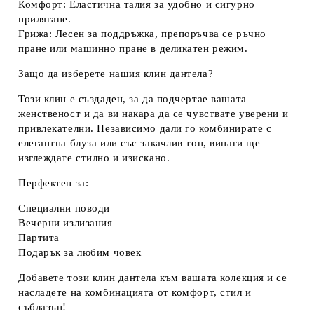
Комфорт:
Еластична талия за удобно и сигурно
прилягане.
Грижа:
Лесен за поддръжка, препоръчва се ръчно
пране или машинно пране в деликатен режим.
Защо да изберете нашия клин дантела?
Този клин е създаден, за да подчертае вашата
женственост и да ви накара да се чувствате уверени и
привлекателни. Независимо дали го комбинирате с
елегантна блуза или със закачлив топ, винаги ще
изглеждате стилно и изискано.
Перфектен за:
Специални поводи
Вечерни излизания
Партита
Подарък за любим човек
Добавете този
клин дантела
към вашата колекция и се
насладете на комбинацията от комфорт, стил и
съблазън!