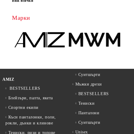
Виж всички
Марки
Суитшърти
AMIZ
Мъжки дрехи
BESTSELLERS
BESTSELLERS
Блейзъри, палта, якета
Тениски
Спортни екипи
Панталони
Къси панталонки, поли,
Суитшърти
рокли, дънки и клинове
Unisex
Тениски, ризи и топове