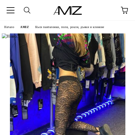
Начало
AMIZ
Къси панталонки, поли, рокли, дънки и клинове