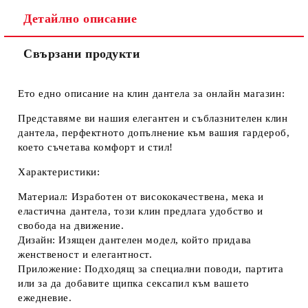
Ние ще се свържем с вас в рамките на работния ден.
Детайлно описание
Свързани продукти
Ето едно описание на клин дантела за онлайн магазин:
Представяме ви нашия елегантен и съблазнителен
клин
дантела
, перфектното допълнение към вашия гардероб,
което съчетава комфорт и стил!
Характеристики:
Материал:
Изработен от висококачествена, мека и
еластична дантела, този клин предлага удобство и
свобода на движение.
Дизайн:
Изящен дантелен модел, който придава
женственост и елегантност.
Приложение:
Подходящ за специални поводи, партита
или за да добавите щипка сексапил към вашето
ежедневие.