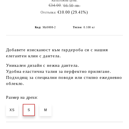
Каталожна цена:
€34.00
66.50 лв.
€10.00 (29.41%)
Отстъпка:
Код:
Mz0008-2
Тегло:
0.100
кг
Добавете изисканост към гардероба си с нашия
елегантен клин с дантела
.
Уникален дизайн
с нежна дантела.
Удобна еластична талия
за перфектно прилягане.
Подходящ
за специални поводи или стилно ежедневно
облекло.
Размер на дрехи:
XS
S
M