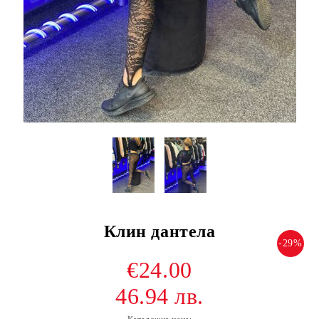
Клин дантела
-29%
€24.00
46.94 лв.