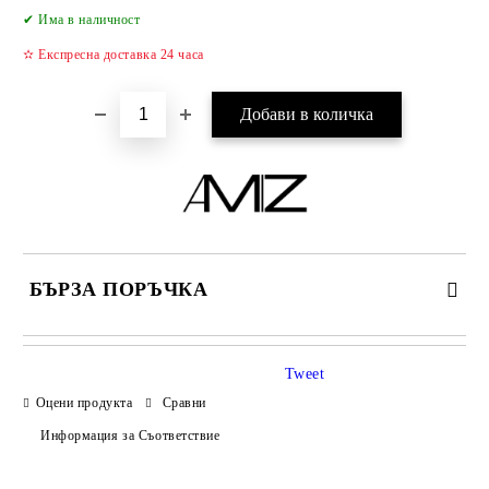
Добави в желани
✔ Има в наличност
✫ Експресна доставка 24 часа
БЪРЗА ПОРЪЧКА
САМО ПОПЪЛНЕТЕ 2 ПОЛЕТА
Tweet
Оцени продукта
Сравни
Информация за Съответствие
Съгласен съм с
Политиката за лични данни