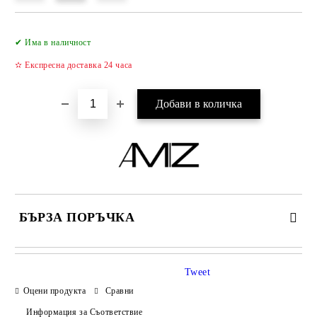
Добави в желани
✔ Има в наличност
✫ Експресна доставка 24 часа
БЪРЗА ПОРЪЧКА
САМО ПОПЪЛНЕТЕ 2 ПОЛЕТА
Tweet
Оцени продукта
Сравни
Информация за Съответствие