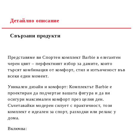
Съгласен съм с
Политиката за лични данни
Ние ще се свържем с вас в рамките на работния ден.
Детайлно описание
Свързани продукти
Представяме ви
Спортен комплект Barbie в елегантен
черен цвят
– перфектният избор за дамите, които
търсят комбинация от комфорт, стил и изтънченост във
всеки един момент.
Уникален дизайн и комфорт
: Комплектът Barbie е
проектиран да подчертае вашата фигура и да ви
осигури максимален комфорт през целия ден.
Съчетавайки модерен силует с практичност, този
комплект е идеален за спорт, разходки или релакс у
дома.
Включва
: