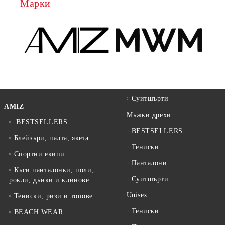
Марки
Суитшърти
AMIZ
Мъжки дрехи
BESTSELLERS
BESTSELLERS
Блейзъри, палта, якета
Тениски
Спортни екипи
Панталони
Къси панталонки, поли,
Суитшърти
рокли, дънки и клинове
Unisex
Тениски, ризи и топове
Тениски
BEACH WEAR