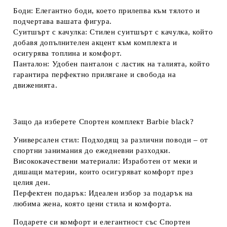
Боди
: Елегантно боди, което прилепва към тялото и
подчертава вашата фигура.
Суитшърт с качулка
: Стилен суитшърт с качулка, който
добавя допълнителен акцент към комплекта и
осигурява топлина и комфорт.
Панталон
: Удобен панталон с ластик на талията, който
гарантира перфектно прилягане и свобода на
движенията.
Защо да изберете Спортен комплект Barbie black?
Универсален стил
: Подходящ за различни поводи – от
спортни занимания до ежедневни разходки.
Висококачествени материали
: Изработен от меки и
дишащи материи, които осигуряват комфорт през
целия ден.
Перфектен подарък
: Идеален избор за подарък на
любима жена, която цени стила и комфорта.
Подарете си комфорт и елегантност със Спортен