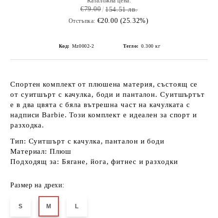
Каталожна цена:
€79.00
154.51 лв.
€20.00 (25.32%)
Отстъпка:
Код:
Mz0002-2
Тегло:
0.300
кг
Спортен комплект от
плюшена материя
, състоящ се
от суитшърт с качулка, боди и панталон. Суитшъртът
е в два цвята с бяла вътрешна част на качулката с
надписи Barbie. Този комплект е идеален за спорт и
разходка.
Тип:
Суитшърт с качулка, панталон и боди
Материал:
Плюш
Подходящ за:
Бягане, йога, фитнес и разходки
Размер на дрехи:
S
M
L