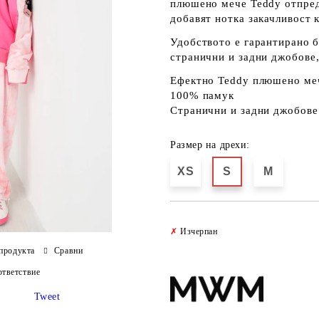
плюшено мече Teddy
отпред
добавят нотка закачливост 
Удобството е гарантирано 
странични и задни джобове
Ефектно Teddy плюшено ме
100% памук
Странични и задни джобове
Размер на дрехи:
XS
S
M
✗
Изчерпан
продукта
Сравни
тветствие
Tweet