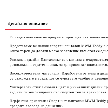
Детайлно описание
Ето едно описание на продукта, пригодено за вашия он
Представяме ви нашия спортен панталон MWM Teddy в оча
който търси да добави малко забавление към своя ежедн
Уникален дизайн
: Панталонът се отличава с очарователе
разположени стратегически, за да привлекат вниманието,
Висококачествени материали
: Изработени от мека и диш
се разхождате в града, ще се чувствате удобно и уверено
Универсален стил
: Розовият цвят и уникалният дизайн п
вид или ги комбинирайте със спортен топ за тренировка.
Перфектно прилягане
: Спортният панталон MWM Teddy pi
предлага свобода на движение.