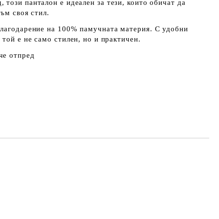
, този панталон е идеален за тези, които обичат да
към своя стил.
благодарение на
100% памучната
материя. С удобни
, той е не само стилен, но и практичен.
че отпред
Добави в желани