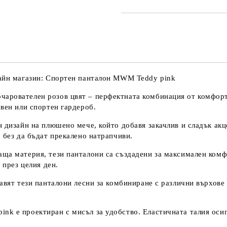
лайн магазин: Спортен панталон MWM Teddy pink
рователен розов цвят – перфектната комбинация от комфорт, с
евен или спортен гардероб.
н дизайн на плюшено мече, който добавя закачлив и сладък ак
 без да бъдат прекалено натрапчиви.
аща материя, тези панталони са създадени за максимален комф
 през целия ден.
равят тези панталони лесни за комбиниране с различни върхове
nk е проектиран с мисъл за удобство. Еластичната талия осиг