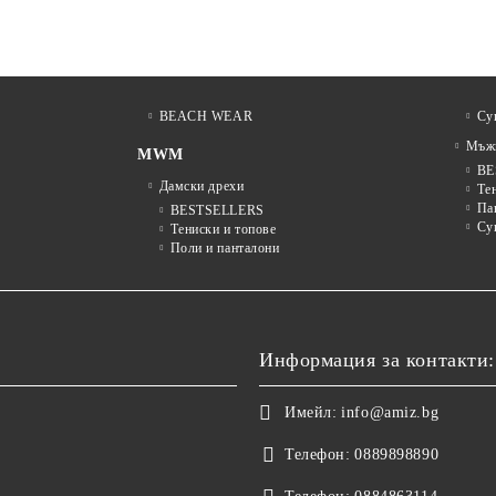
BEACH WEAR
Су
Мъжк
MWM
BE
Дамски дрехи
Те
Па
BESTSELLERS
Су
Тениски и топове
Поли и панталони
Информация за контакти:
Имейл:
info@amiz.bg
Телефон:
0889898890