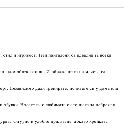
тил и игривост. Тези панталони са идеални за всеки,
цент към облеклото ви. Изображенията на мечета са
орт. Независимо дали тренирате, почивате си у дома или
 и обувки. Носете ги с любимата си тениска за небрежен
урява сигурно и удобно прилягане, докато кройката