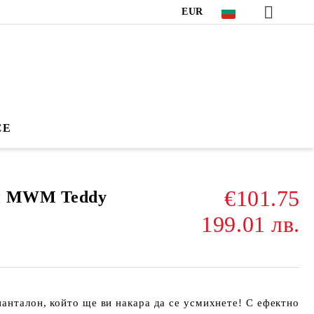
EUR
CE
€101.75
н MWM Teddy
199.01 лв.
анталон, който ще ви накара да се усмихнете! С ефектно