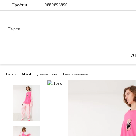
Профил
0889898890
A
Начало
MWM
Дамски дрехи
Поли и панталони