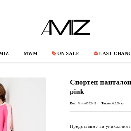
MIZ
MWM
ON SALE
LAST CHAN
Спортен пантало
pink
Код:
Mwm00024-2
Тегло:
0.200
кг
Представяме ви уникалния п