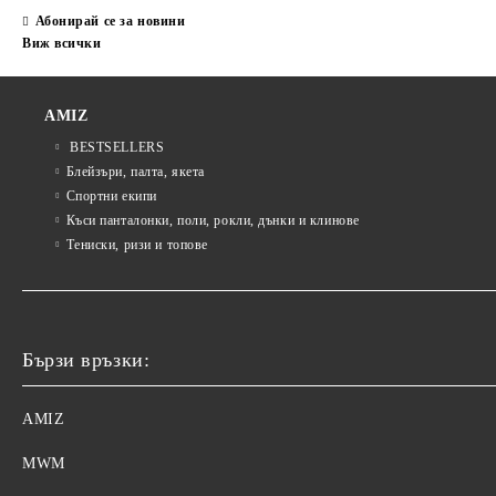
Абонирай се за новини
Виж всички
AMIZ
BESTSELLERS
Блейзъри, палта, якета
Спортни екипи
Къси панталонки, поли, рокли, дънки и клинове
Тениски, ризи и топове
Бързи връзки:
AMIZ
MWM