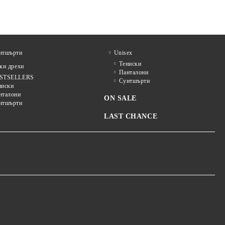
итшърти
Unisex
Тениски
и дрехи
Панталони
STSELLERS
Суитшърти
ниски
нталони
ON SALE
итшърти
LAST CHANCE