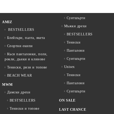
Суитшърти
AMIZ
Мъжки дрехи
BESTSELLERS
BESTSELLERS
Блейзъри, палта, якета
Тениски
Спортни екипи
Панталони
Къси панталонки, поли,
Суитшърти
рокли, дънки и клинове
Unisex
Тениски, ризи и топове
Тениски
BEACH WEAR
Панталони
MWM
Суитшърти
Дамски дрехи
BESTSELLERS
ON SALE
Тениски и топове
LAST CHANCE