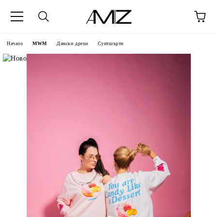
Начало
MWM
Дамски дрехи
Суитшърти