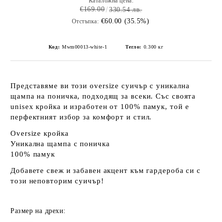
Каталожна цена:
€169.00
330.54 лв.
€60.00 (35.5%)
Отстъпка:
Код:
Mwm00013-white-1
Тегло:
0.300
кг
Представяме ви този
oversize
суичър с уникална
щампа на поничка, подходящ за всеки. Със своята
unisex
кройка и изработен от
100% памук
, той е
перфектният избор за комфорт и стил.
Oversize
кройка
Уникална щампа с поничка
100% памук
Добавете свеж и забавен акцент към гардероба си с
този неповторим суичър!
Размер на дрехи: