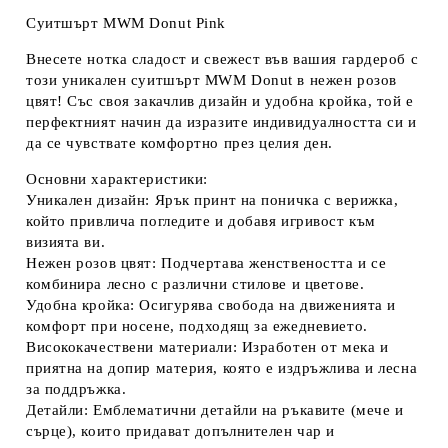
Суитшърт MWM Donut Pink
Внесете нотка сладост и свежест във вашия гардероб с
този уникален суитшърт MWM Donut в нежен розов
цвят! Със своя закачлив дизайн и удобна кройка, той е
перфектният начин да изразите индивидуалността си и
да се чувствате комфортно през целия ден.
Основни характеристики:
Уникален дизайн:
Ярък принт на поничка с верижка,
който привлича погледите и добавя игривост към
визията ви.
Нежен розов цвят:
Подчертава женствеността и се
комбинира лесно с различни стилове и цветове.
Удобна кройка:
Осигурява свобода на движенията и
комфорт при носене, подходящ за ежедневието.
Висококачествени материали:
Изработен от мека и
приятна на допир материя, която е издръжлива и лесна
за поддръжка.
Детайли:
Емблематични детайли на ръкавите (мече и
сърце), които придават допълнителен чар и