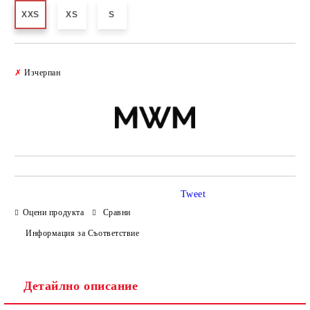
XXS
XS
S
Добави в желани
✗
Изчерпан
Tweet
Оцени продукта
Сравни
Информация за Съответствие
Детайлно описание