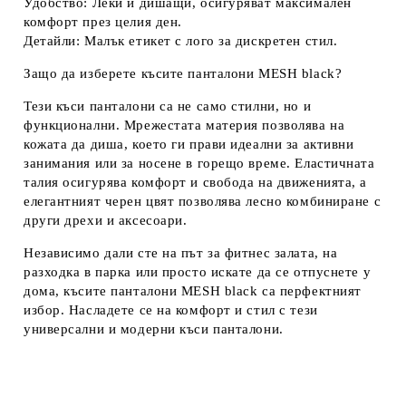
Удобство:
Леки и дишащи, осигуряват максимален
комфорт през целия ден.
Детайли:
Малък етикет с лого за дискретен стил.
Защо да изберете късите панталони MESH black?
Тези къси панталони са не само стилни, но и
функционални. Мрежестата материя позволява на
кожата да диша, което ги прави идеални за активни
занимания или за носене в горещо време. Еластичната
талия осигурява комфорт и свобода на движенията, а
елегантният черен цвят позволява лесно комбиниране с
други дрехи и аксесоари.
Независимо дали сте на път за фитнес залата, на
разходка в парка или просто искате да се отпуснете у
дома, късите панталони MESH black са перфектният
избор. Насладете се на комфорт и стил с тези
универсални и модерни къси панталони.