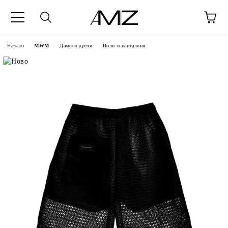
Начало
MWM
Дамски дрехи
Поли и панталони