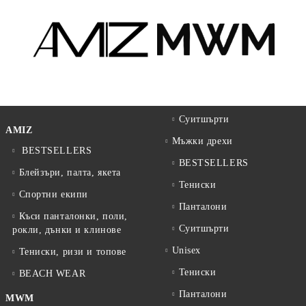
Суитшърти
AMIZ
Мъжки дрехи
BESTSELLERS
BESTSELLERS
Блейзъри, палта, якета
Тениски
Спортни екипи
Панталони
Къси панталонки, поли,
Суитшърти
рокли, дънки и клинове
Unisex
Тениски, ризи и топове
Тениски
BEACH WEAR
Панталони
MWM