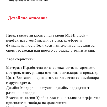
Съгласен съм с
Политиката за лични данни
Ние ще се свържем с вас в рамките на работния ден.
Детайлно описание
Представяме ви късите панталони
MESH black
–
перфектната комбинация от стил, комфорт и
функционалност. Тези къси панталони са идеални за
спорт, разходки или просто за релакс в топлите дни.
Характеристики:
Материя:
Изработени от висококачествена мрежеста
материя, осигуряваща отлична вентилация и прохлада.
Цвят:
Елегантен черен цвят, който лесно се комбинира
с други дрехи.
Дизайн:
Модерен и актуален дизайн, подходящ за
различни поводи.
Еластична талия:
Удобна еластична талия за перфектно
прилягане и свобода на движенията.