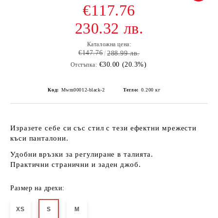
€117.76
230.32 лв.
Каталожна цена:
€147.76
288.99 лв.
€30.00 (20.3%)
Отстъпка:
Код:
Mwm00012-black-2
Тегло:
0.200
кг
Изразете себе си със стил с тези ефектни
мрежести
къси панталони.
Удобни
връзки
за регулиране в талията.
Практични
странични
и
заден джоб
.
Размер на дрехи:
XS
S
M