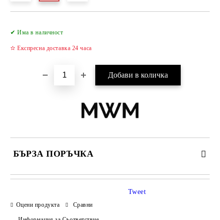
Добави в желани
✔ Има в наличност
✫ Експресна доставка 24 часа
БЪРЗА ПОРЪЧКА
САМО ПОПЪЛНЕТЕ 2 ПОЛЕТА
Tweet
Оцени продукта
Сравни
Информация за Съответствие