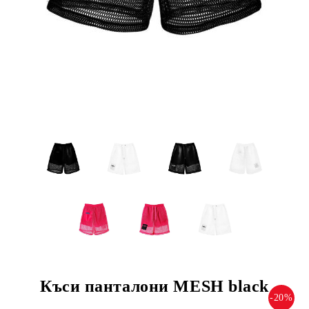
Къси панталони MESH black
-20%