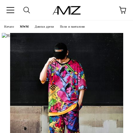
Начало
MWM
Дамски дрехи
Поли и панталони