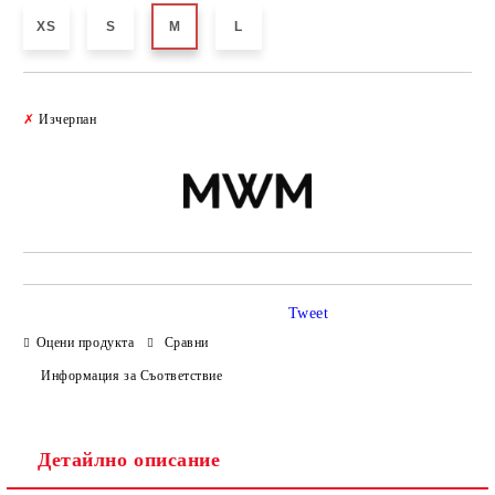
XS
S
M
L
Добави в желани
✗
Изчерпан
Tweet
Оцени продукта
Сравни
Информация за Съответствие
Детайлно описание