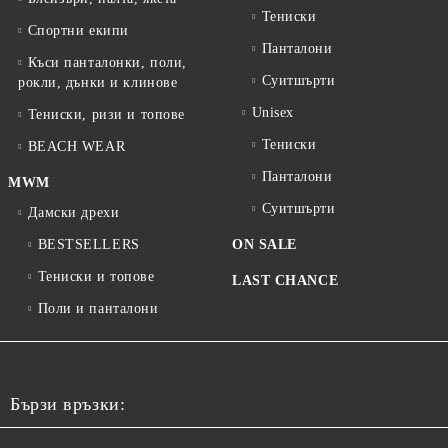
Тениски
Спортни екипи
Панталони
Къси панталонки, поли,
Суитшърти
рокли, дънки и клинове
Unisex
Тениски, ризи и топове
Тениски
BEACH WEAR
Панталони
MWM
Суитшърти
Дамски дрехи
BESTSELLERS
ON SALE
Тениски и топове
LAST CHANCE
Поли и панталони
Бързи връзки: