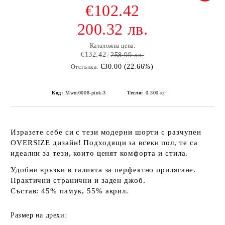
€102.42
200.32 лв.
Каталожна цена:
€132.42
258.99 лв.
€30.00 (22.66%)
Отстъпка:
Код:
Mwm0008-pink-3
Тегло:
0.300
кг
Изразете себе си с тези модерни шорти с разчупен
OVERSIZE
дизайн! Подходящи за всеки пол, те са
идеални за тези, които ценят комфорта и стила.
Удобни връзки в талията за перфектно прилягане.
Практични странични и заден джоб.
Състав: 45% памук, 55% акрил.
Размер на дрехи: