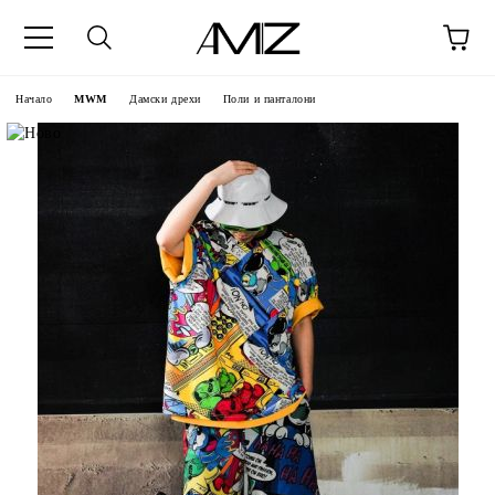
Начало
MWM
Дамски дрехи
Поли и панталони