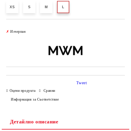
XS
S
M
L
Добави в желани
✗
Изчерпан
Tweet
Оцени продукта
Сравни
Информация за Съответствие
Детайлно описание