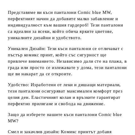
Представяме ви
къси панталони Comic blue MW
,
перфектният начин да добавите малко забавление и
индивидуалност към вашия гардероб! Тези панталони
са идеални за всеки, който обича ярките цветове,
уникалните дизайни и удобството.
Уникален Дизайн:
Тези къси панталони се отличават с
пъстър комикс принт, който със сигурност ще
привлече вниманието. Независимо дали сте на плажа, в
града или просто се излежавате у дома, тези панталони
ще ви накарат да се откроите.
Удобство:
Изработени от леки и дишащи материали,
тези панталони осигуряват максимален комфорт през
целия ден. Еластичният колан и връзките гарантират
перфектно прилягане и свобода на движение.
Защо да изберете нашите къси панталони Comic blue
MW?
Смел и закачлив дизайн:
Комикс принтът добавя