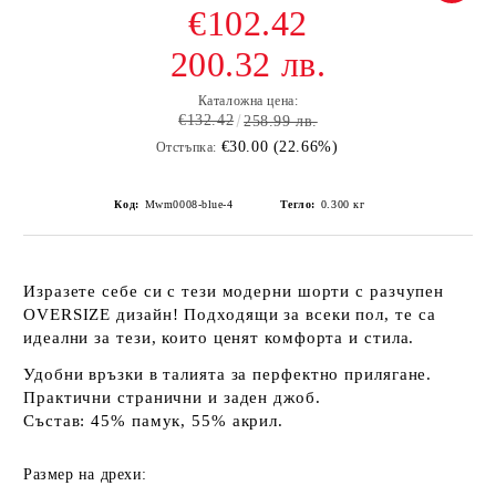
€102.42
200.32 лв.
Каталожна цена:
€132.42
258.99 лв.
€30.00 (22.66%)
Отстъпка:
Код:
Mwm0008-blue-4
Тегло:
0.300
кг
Изразете себе си с тези модерни шорти с разчупен
OVERSIZE
дизайн! Подходящи за всеки пол, те са
идеални за тези, които ценят комфорта и стила.
Удобни връзки в талията за перфектно прилягане.
Практични странични и заден джоб.
Състав: 45% памук, 55% акрил.
Размер на дрехи: