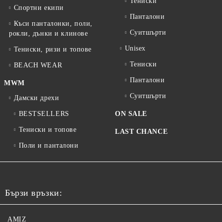
Тениски
Спортни екипи
Панталони
Къси панталонки, поли,
Суитшърти
рокли, дънки и клинове
Unisex
Тениски, ризи и топове
Тениски
BEACH WEAR
Панталони
MWM
Суитшърти
Дамски дрехи
BESTSELLERS
ON SALE
Тениски и топове
LAST CHANCE
Поли и панталони
Бързи връзки:
AMIZ