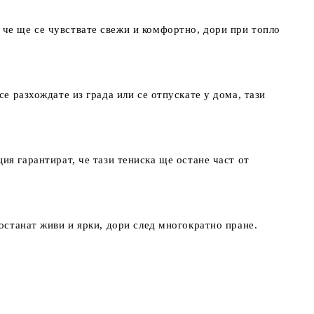
 че ще се чувствате свежи и комфортно, дори при топло
е разхождате из града или се отпускате у дома, тази
гарантират, че тази тениска ще остане част от
останат живи и ярки, дори след многократно пране.