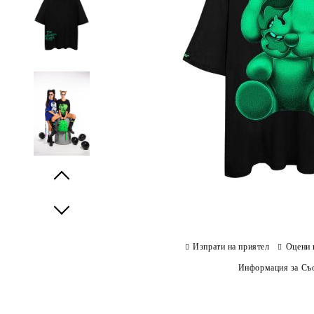
Prev
Next
Изпрати на приятел
Оцени 
Информация за Съо