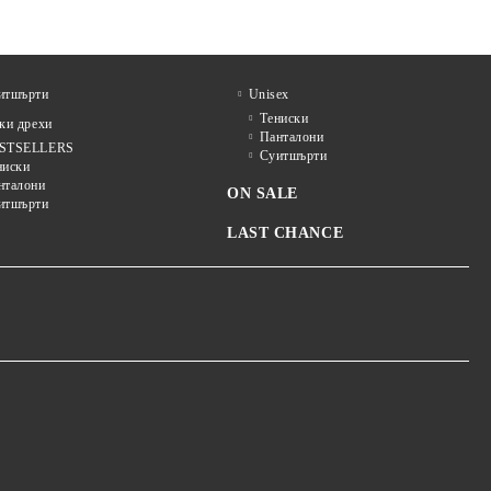
итшърти
Unisex
Тениски
и дрехи
Панталони
STSELLERS
Суитшърти
ниски
нталони
ON SALE
итшърти
LAST CHANCE