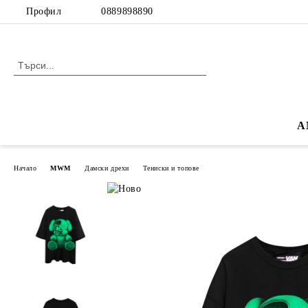
Профил
0889898890
A
Начало
MWM
Дамски дрехи
Тениски и топове