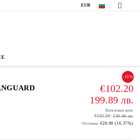
EUR
CE
-16%
€102.20
ANGUARD
199.89 лв.
Каталожна цена:
€122.20
239.00 лв.
€20.00 (16.37%)
Отстъпка: