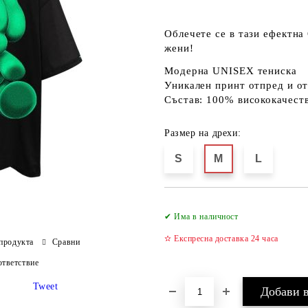
Облечете се в тази ефектна
жени!
Модерна
UNISEX
тениска
Уникален принт отпред и от
Състав:
100% висококачест
Размер на дрехи:
S
M
L
✔ Има в наличност
✫ Експресна доставка 24 часа
продукта
Сравни
тветствие
Tweet