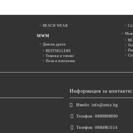
BEACH WEAR
Су
Мъжк
MWM
BE
Дамски дрехи
Те
Па
BESTSELLERS
Су
Тениски и топове
Поли и панталони
Информация за контакти:
Имейл:
info@amiz.bg
Телефон:
0889898890
Телефон:
0884863114