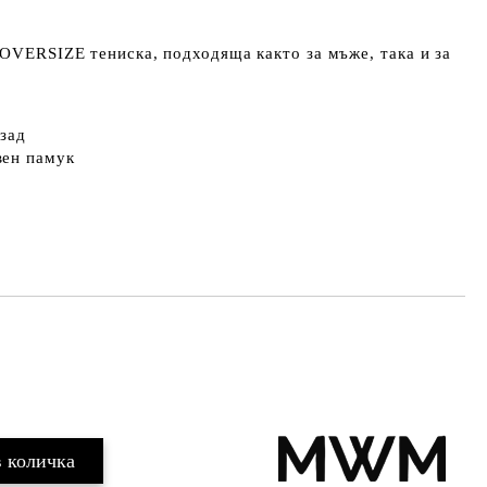
 OVERSIZE тениска, подходяща както за мъже, така и за
зад
вен памук
Добави в желани