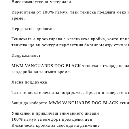
Висококачествени материали
Изработена от
100% памук
, тази тениска предлага меко
време.
Перфектно прилягане
Тениската е проектирана с класическа кройка, която при
тениска ще ви осигури перфектния баланс между стил и 
Издръжливост
MWM VANGUARDS DOG BLACK тениска е създадена да издъ
гардероба ви за дълго време.
Лесна поддръжка
Тази тениска е лесна за поддръжка. Просто я изперете в
Защо да изберете MWM VANGUARDS DOG BLACK тени
Уникален и привличащ вниманието дизайн
100% памук за комфорт през целия ден
Класическа кройка за свобода на движение