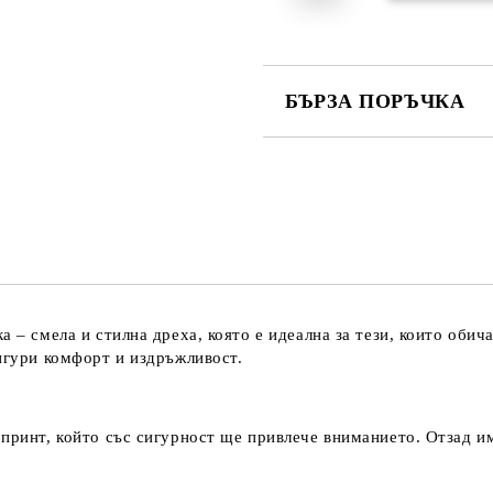
БЪРЗА ПОРЪЧКА
САМО ПОПЪЛНЕТЕ 2 ПОЛЕТА
Съгласен съм с
Политика
Ние ще се свържем с вас в рамки
ка
– смела и стилна дреха, която е идеална за тези, които обич
сигури комфорт и издръжливост.
 принт, който със сигурност ще привлече вниманието. Отзад и