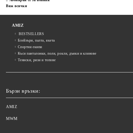
Абонирай се за новини
Виж всички
AMIZ
BESTSELLERS
Блейзъри, палта, якета
Спортни екипи
Къси панталонки, поли, рокли, дънки и клинове
Тениски, ризи и топове
Бързи връзки:
AMIZ
MWM