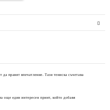
та за лични данни
те на работния ден.
ат да правят впечатление. Тази тениска съчетава
ма още един интересен принт, който добавя