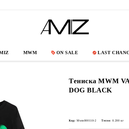
MIZ
MWM
ON SALE
LAST CHAN
Tениска MWM V
DOG BLACK
Код:
Mwm000110-2
Тегло:
0.200
кг