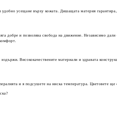
 и удобно усещане върху кожата. Дишащата материя гарантира,
ляга добре и позволява свобода на движение. Независимо дали с
комфорт.
ржи. Висококачествените материали и здравата конструкция 
 пералнята и я подсушете на ниска температура. Цветовете ще 
ска?