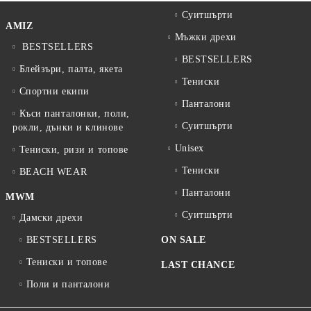
Суитшърти
AMIZ
Мъжки дрехи
BESTSELLERS
BESTSELLERS
Блейзъри, палта, якета
Тениски
Спортни екипи
Панталони
Къси панталонки, поли,
Суитшърти
рокли, дънки и клинове
Unisex
Тениски, ризи и топове
Тениски
BEACH WEAR
Панталони
MWM
Суитшърти
Дамски дрехи
BESTSELLERS
ON SALE
Тениски и топове
LAST CHANCE
Поли и панталони