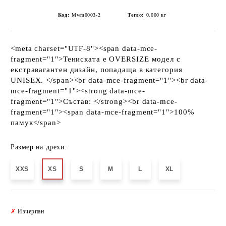
Код:
Mwm0003-2
Тегло:
0.000
кг
<meta charset="UTF-8"><span data-mce-
fragment="1">Тениската е OVERSIZE модел с
екстравагантен дизайн, попадаща в категория
UNISEX. </span><br data-mce-fragment="1"><br data-
mce-fragment="1"><strong data-mce-
fragment="1">Състав: </strong><br data-mce-
fragment="1"><span data-mce-fragment="1">100%
памук</span>
Размер на дрехи:
XXS
XS
S
M
L
XL
Добави в желани
✗
Изчерпан