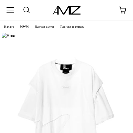
Начало
MWM
Дамски дрехи
Тениски и топове