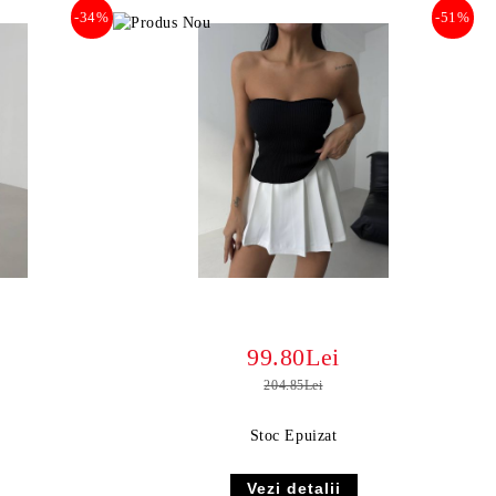
-34%
-51%
99.80Lei
204.85Lei
Stoc Epuizat
Vezi detalii