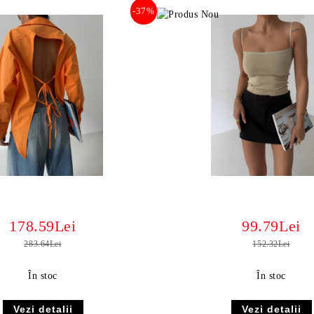
-37%
178.59Lei
99.79Lei
283.64Lei
152.32Lei
În stoc
În stoc
Vezi detalii
Vezi detalii