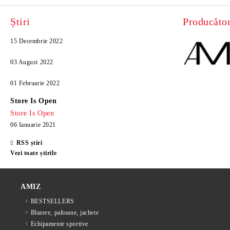
Știri
Producător
15 Decembrie 2022
03 August 2022
01 Februarie 2022
Store Is Open
Store Is Open
06 Ianuarie 2021
RSS știri
Vezi toate știrile
AMIZ
BESTSELLERS
Blazere, paltoane, jachete
Echipamente sportive