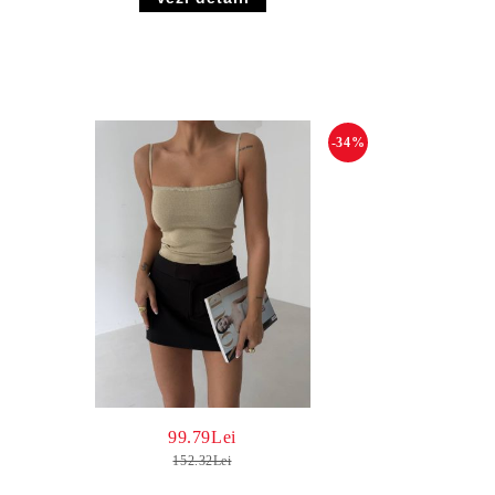
-34%
99.79Lei
152.32Lei