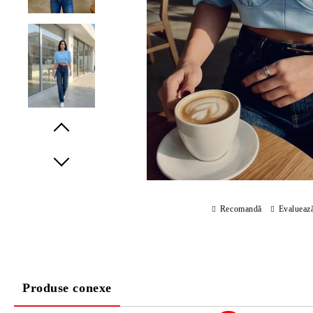
Prev
Next
Recomandă
Evalueaz
Produse conexe