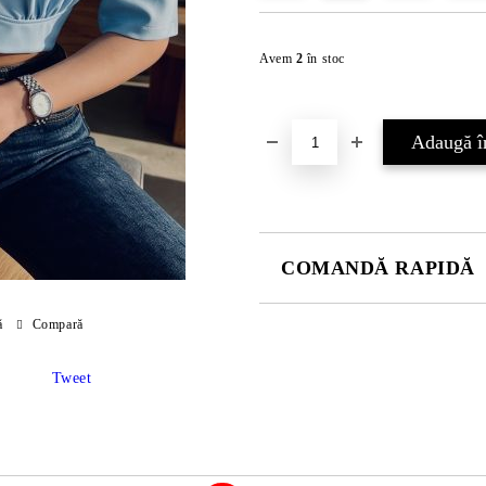
Avem
2
în stoc
COMANDĂ RAPIDĂ
DOAR 2 CÂMPURI DE COMPLE
ă
Compară
Tweet
Sunt de acord cu
Politica 
Noi vă vom contacta pentru finaliz