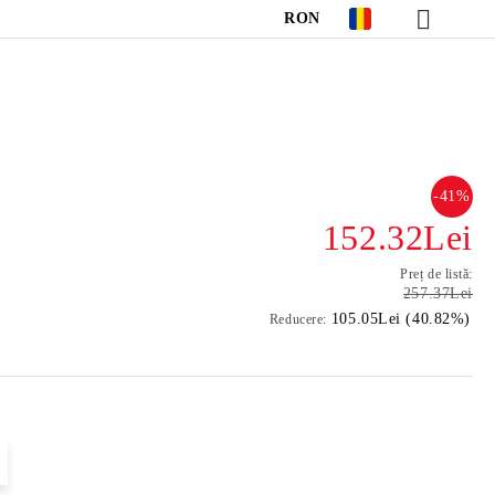
RON
-41%
152.32Lei
Preț de listă:
257.37Lei
105.05Lei (40.82%)
Reducere: