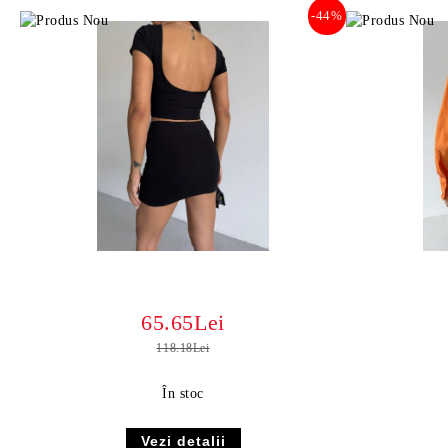
-44%
65.65Lei
118.18Lei
În stoc
Vezi detalii