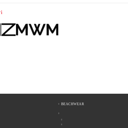
i
BEACHWEAR