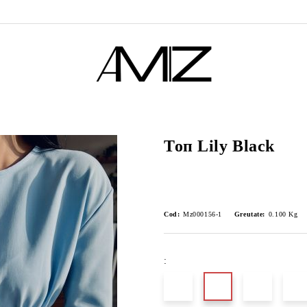
Топ Lily Black
Cod:
Mz000156-1
Greutate:
0.100
Kg
: