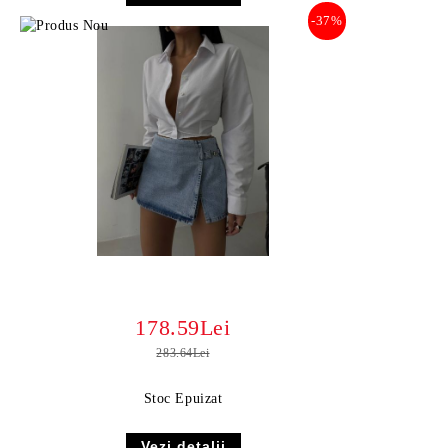
-37%
178.59Lei
283.64Lei
Stoc Epuizat
Vezi detalii