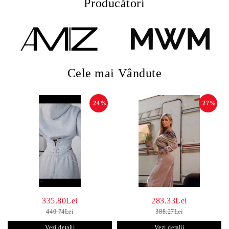
Producători
Cele mai Vândute
-24%
-27%
335.80Lei
283.33Lei
440.74Lei
388.27Lei
Vezi detalii
Vezi detalii