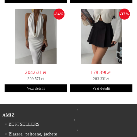
-34%
-37%
204.63Lei
178.39Lei
309.57Lei
283.33Lei
Vezi detalii
Vezi detalii
AMIZ
BESTSELLERS
Blazere, paltoane, jachete