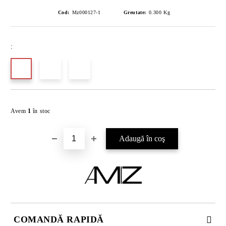
Cod:
Mz000127-1
Greutate:
0.300
Kg
:
Îmi doresc
Avem
1
în stoc
COMANDĂ RAPIDĂ