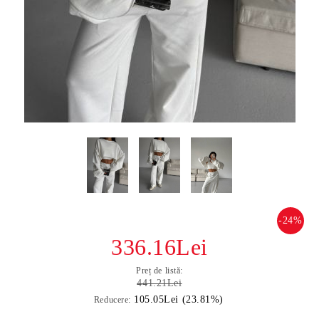
-24%
336.16Lei
Preț de listă:
441.21Lei
105.05Lei (23.81%)
Reducere: