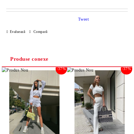
DOAR 2 CÂMPURI DE COMPLETAT
Tweet
Evaluează
Compară
Sunt de acord cu
Politica de confidentialitate
Noi vă vom contacta pentru finalizarea comenzii.
Produse conexe
-37%
-37%