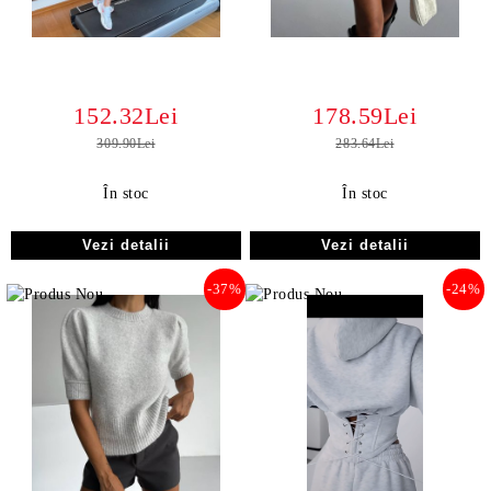
152.32Lei
178.59Lei
309.90Lei
283.64Lei
În stoc
În stoc
Vezi detalii
Vezi detalii
-37%
-24%