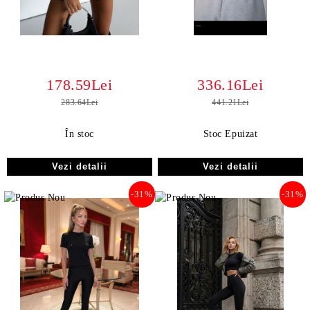
178.59Lei
336.16Lei
283.64Lei
441.21Lei
În stoc
Stoc Epuizat
Vezi detalii
Vezi detalii
-31%
-31%